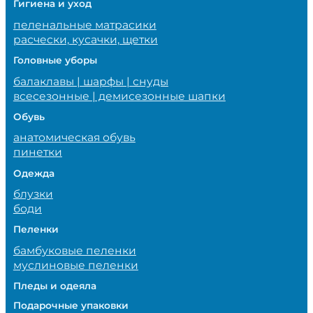
Гигиена и уход
пеленальные матрасики
расчески, кусачки, щетки
Головные уборы
балаклавы | шарфы | снуды
всесезонные | демисезонные шапки
Обувь
анатомическая обувь
пинетки
Одежда
блузки
боди
Пеленки
бамбуковые пеленки
муслиновые пеленки
Пледы и одеяла
Подарочные упаковки