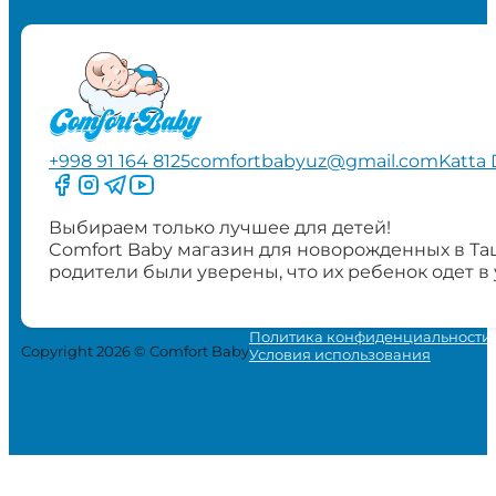
+998 91 164 8125
comfortbabyuz@gmail.com
Katta 
Следите за нами на Facebook
Следите за нами в Instagram
Следите за нами в Telegram
Следите за нами в YouTube
Выбираем только лучшее для детей!
Comfort Baby магазин для новорожденных в Та
родители были уверены, что их ребенок одет в
Политика конфиденциальности
Copyright 2026 © Comfort Baby
Условия использования