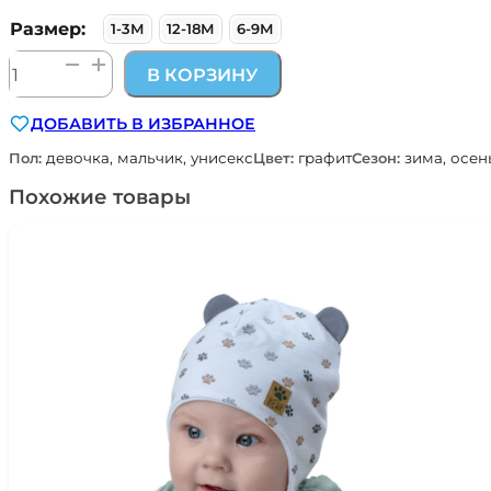
Размер:
1-3М
12-18М
6-9М
Количество
В КОРЗИНУ
товара
термобелье
ДОБАВИТЬ В ИЗБРАННОЕ
слип
100%
Пол:
девочка, мальчик, унисекс
Цвет:
графит
Сезон:
зима, осен
шерсть
мериноса
Похожие товары
цв.
графит
Наследникъ
Выжанова
НВ8000-
ГТ