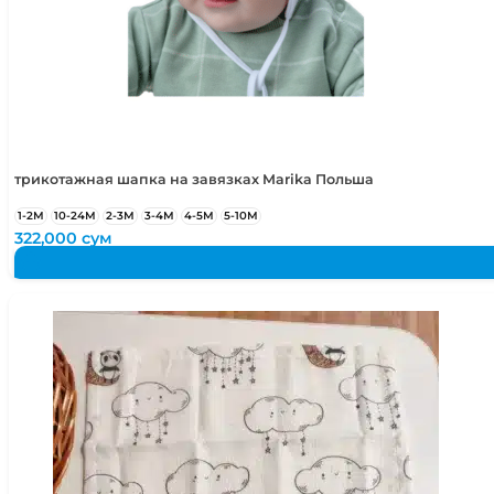
трикотажная шапка на завязках Marika Польша
1-2М
10-24М
2-3М
3-4М
4-5М
5-10М
322,000
сум