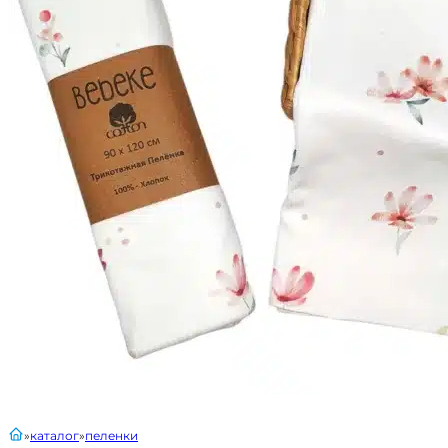
главная
каталог
пеленки