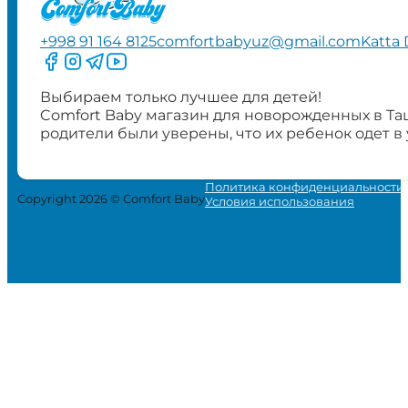
+998 91 164 8125
comfortbabyuz@gmail.com
Katta 
Следите за нами на Facebook
Следите за нами в Instagram
Следите за нами в Telegram
Следите за нами в YouTube
Выбираем только лучшее для детей!
Comfort Baby магазин для новорожденных в Та
родители были уверены, что их ребенок одет в
Политика конфиденциальности
Copyright 2026 © Comfort Baby
Условия использования