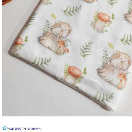
главная
каталог
пеленки