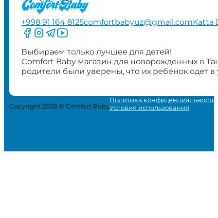
+998 91 164 8125
comfortbabyuz@gmail.com
Katta 
Следите за нами на Facebook
Следите за нами в Instagram
Следите за нами в Telegram
Следите за нами в YouTube
Выбираем только лучшее для детей!
Comfort Baby магазин для новорожденных в Та
родители были уверены, что их ребенок одет в
Политика конфиденциальности
Copyright 2026 © Comfort Baby
Условия использования