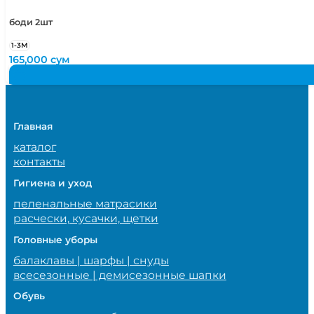
боди 2шт
1-3М
165,000
сум
Главная
каталог
контакты
Гигиена и уход
пеленальные матрасики
расчески, кусачки, щетки
Головные уборы
балаклавы | шарфы | снуды
всесезонные | демисезонные шапки
Обувь