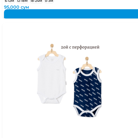
6-12М
12-18М
18-24М
0-3М
95,000
сум