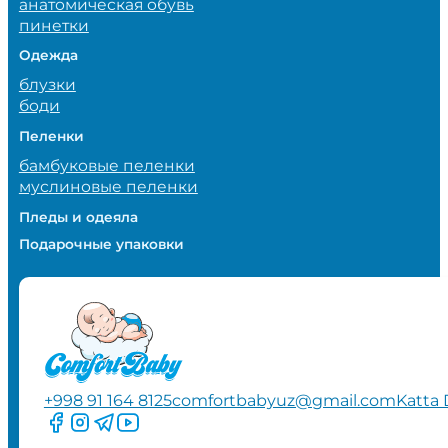
анатомическая обувь
пинетки
Одежда
блузки
боди
Пеленки
бамбуковые пеленки
муслиновые пеленки
Пледы и одеяла
Подарочные упаковки
+998 91 164 8125
comfortbabyuz@gmail.com
Katta 
Следите за нами на Facebook
Следите за нами в Instagram
Следите за нами в Telegram
Следите за нами в YouTube