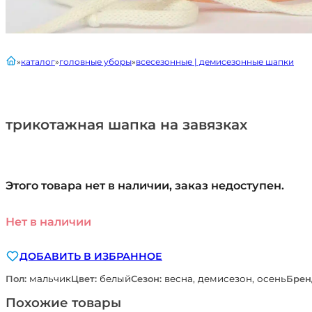
главная
каталог
головные уборы
всесезонные | демисезонные шапки
трикотажная шапка на завязках
Этого товара нет в наличии, заказ недоступен.
Нет в наличии
ДОБАВИТЬ В ИЗБРАННОЕ
Пол:
мальчик
Цвет:
белый
Сезон:
весна, демисезон, осень
Брен
Похожие товары