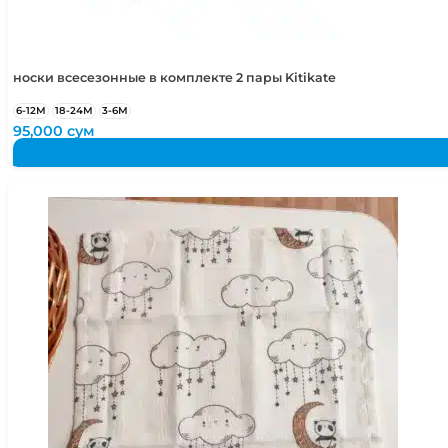
носки всесезонные в комплекте 2 пары Kitikate
6-12М
18-24М
3-6М
95,000
сум