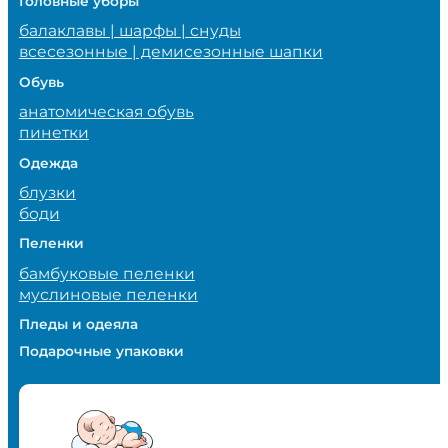
Головные уборы
балаклавы | шарфы | снуды
всесезонные | демисезонные шапки
Обувь
анатомическая обувь
пинетки
Одежда
блузки
боди
Пеленки
бамбуковые пеленки
муслиновые пеленки
Пледы и одеяла
Подарочные упаковки