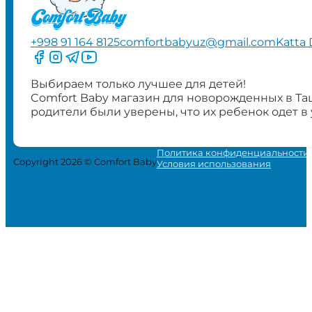
+998 91 164 8125
comfortbabyuz@gmail.com
Katta 
Следите за нами на Facebook
Следите за нами в Instagram
Следите за нами в Telegram
Следите за нами в YouTube
Выбираем только лучшее для детей!
Comfort Baby магазин для новорожденных в Та
родители были уверены, что их ребенок одет в
Политика конфиденциальности
Copyright 2026 © Comfort Baby
Условия использования