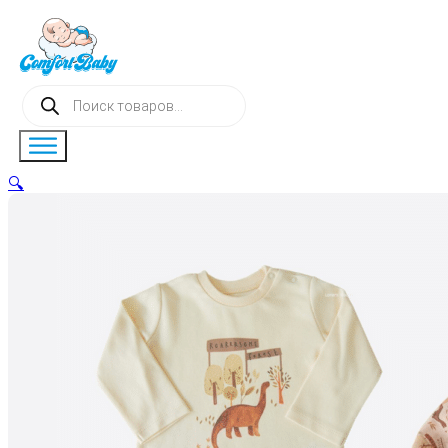
Поиск
товаров
🔍