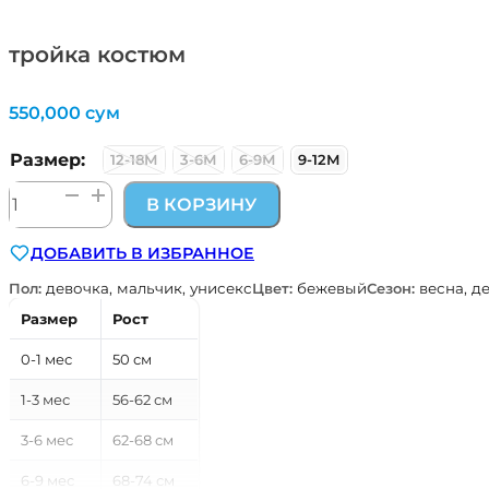
тройка костюм
550,000
сум
Размер:
12-18М
3-6М
6-9М
9-12М
Количество
В КОРЗИНУ
товара
тройка
ДОБАВИТЬ В ИЗБРАННОЕ
костюм
Пол:
девочка, мальчик, унисекс
Цвет:
бежевый
Сезон:
весна, д
Размер
Рост
0-1 мес
50 см
1-3 мес
56-62 см
3-6 мес
62-68 см
6-9 мес
68-74 см