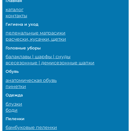
Главная
каталог
контакты
Гигиена и уход
пеленальные матрасики
расчески, кусачки, щетки
Головные уборы
балаклавы | шарфы | снуды
всесезонные | демисезонные шапки
Обувь
анатомическая обувь
пинетки
Одежда
блузки
боди
Пеленки
бамбуковые пеленки