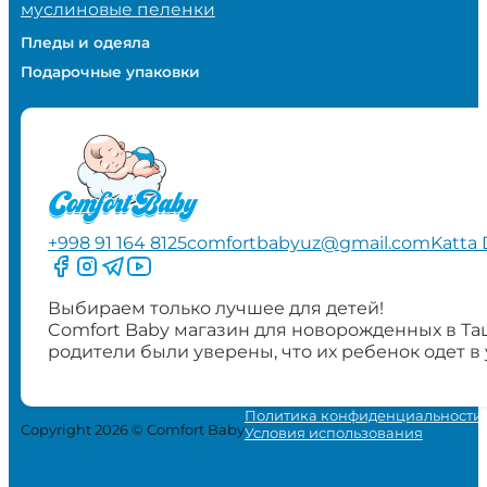
муслиновые пеленки
Пледы и одеяла
Подарочные упаковки
+998 91 164 8125
comfortbabyuz@gmail.com
Katta 
Следите за нами на Facebook
Следите за нами в Instagram
Следите за нами в Telegram
Следите за нами в YouTube
Выбираем только лучшее для детей!
Comfort Baby магазин для новорожденных в Та
родители были уверены, что их ребенок одет в
Политика конфиденциальности
Copyright 2026 © Comfort Baby
Условия использования