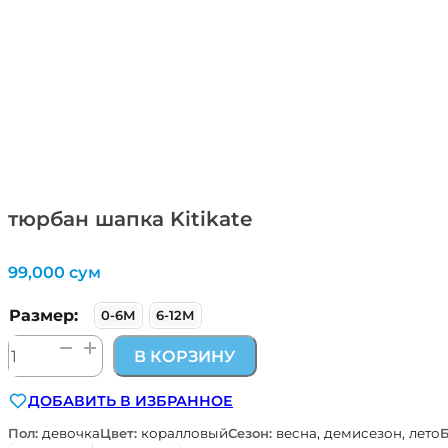
тюрбан шапка Kitikate
99,000
сум
Размер:
0-6М
6-12М
Количество
В КОРЗИНУ
товара
тюрбан
ДОБАВИТЬ В ИЗБРАННОЕ
шапка
Kitikate
Пол:
девочка
Цвет:
коралловый
Сезон:
весна, демисезон, лето