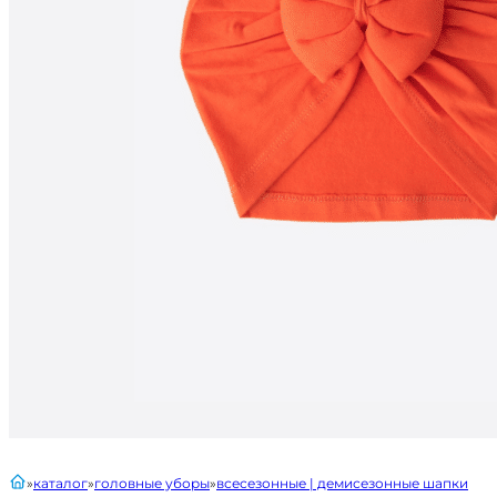
главная
каталог
головные уборы
всесезонные | демисезонные шапки