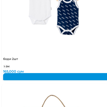
боди 2шт
1-3М
165,000
сум