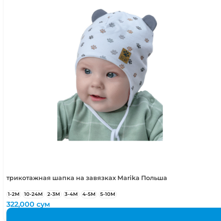
трикотажная шапка на завязках Marika Польша
1-2М
10-24М
2-3М
3-4М
4-5М
5-10М
322,000
сум