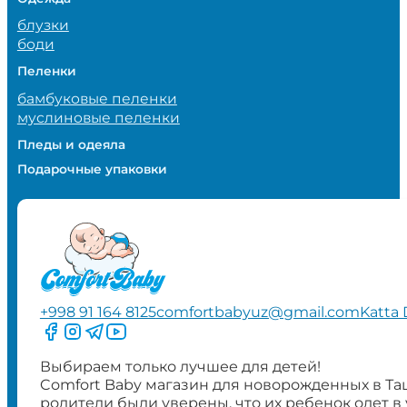
блузки
боди
Пеленки
бамбуковые пеленки
муслиновые пеленки
Пледы и одеяла
Подарочные упаковки
+998 91 164 8125
comfortbabyuz@gmail.com
Katta 
Следите за нами на Facebook
Следите за нами в Instagram
Следите за нами в Telegram
Следите за нами в YouTube
Выбираем только лучшее для детей!
Comfort Baby магазин для новорожденных в Та
родители были уверены, что их ребенок одет в