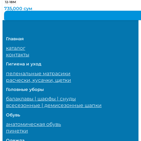
12-18М
735,000
сум
Главная
каталог
контакты
Гигиена и уход
пеленальные матрасики
расчески, кусачки, щетки
Головные уборы
балаклавы | шарфы | снуды
всесезонные | демисезонные шапки
Обувь
анатомическая обувь
пинетки
Одежда