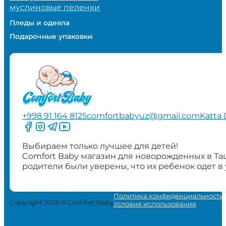
муслиновые пеленки
Пледы и одеяла
Подарочные упаковки
+998 91 164 8125
comfortbabyuz@gmail.com
Katta 
Следите за нами на Facebook
Следите за нами в Instagram
Следите за нами в Telegram
Следите за нами в YouTube
Выбираем только лучшее для детей!
Comfort Baby магазин для новорожденных в Та
родители были уверены, что их ребенок одет в
Политика конфиденциальности
Copyright 2026 © Comfort Baby
Условия использования