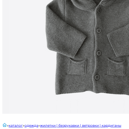
главная
каталог
одежда
жилетки | безрукавки | ветровки | кардиганы