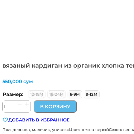
вязаный кардиган из органик хлопка те
550,000
сум
Размер:
12-18М
18-24М
6-9М
9-12М
Количество
В КОРЗИНУ
товара
вязаный
ДОБАВИТЬ В ИЗБРАННОЕ
кардиган
из
Пол:
девочка, мальчик, унисекс
Цвет:
темно серый
Сезон:
весн
органик