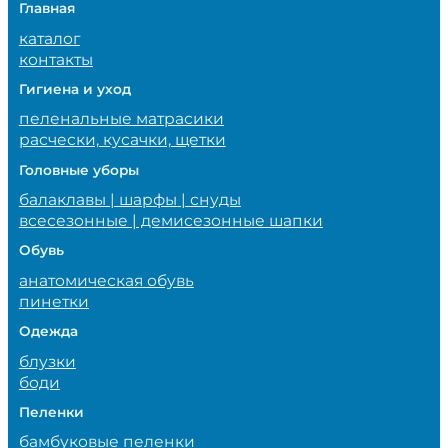
Главная
каталог
контакты
Гигиена и уход
пеленальные матрасики
расчески, кусачки, щетки
Головные уборы
балаклавы | шарфы | снуды
всесезонные | демисезонные шапки
Обувь
анатомическая обувь
пинетки
Одежда
блузки
боди
Пеленки
бамбуковые пеленки