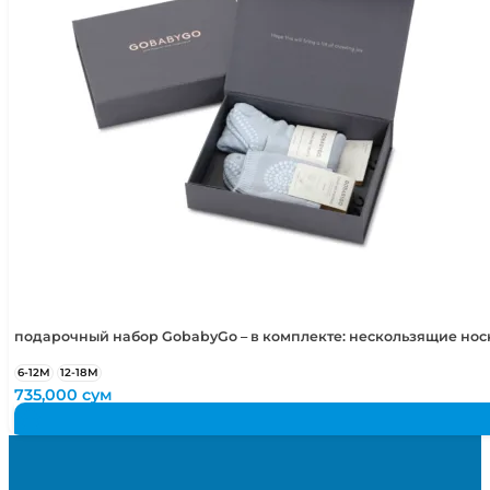
подарочный набор GobabyGo – в комплекте: нескользящие но
6-12М
12-18М
735,000
сум