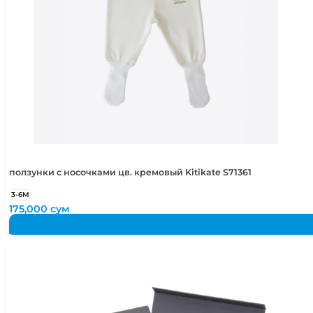
ползунки с носочками цв. кремовый Kitikate S71361
3-6М
175,000
сум