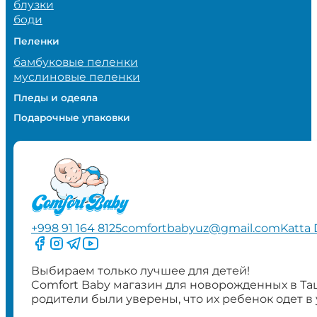
блузки
боди
Пеленки
бамбуковые пеленки
муслиновые пеленки
Пледы и одеяла
Подарочные упаковки
+998 91 164 8125
comfortbabyuz@gmail.com
Katta 
Следите за нами на Facebook
Следите за нами в Instagram
Следите за нами в Telegram
Следите за нами в YouTube
Выбираем только лучшее для детей!
Comfort Baby магазин для новорожденных в Та
родители были уверены, что их ребенок одет в