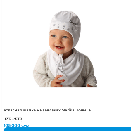
3-4 года
98-104 см
4-5 лет
104-110 см
5-6 лет
110-116 см
атласная шапка на завязках Marika Польша
1-2М
3-4М
105,000
сум