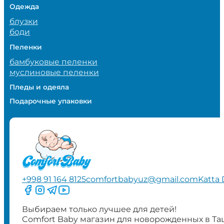
Одежда
блузки
боди
Пеленки
бамбуковые пеленки
муслиновые пеленки
Пледы и одеяла
Подарочные упаковки
+998 91 164 8125
comfortbabyuz@gmail.com
Katta 
Следите за нами на Facebook
Следите за нами в Instagram
Следите за нами в Telegram
Следите за нами в YouTube
Выбираем только лучшее для детей!
Comfort Baby магазин для новорожденных в Та