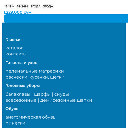
12-18М
18-24М
2ГОДА
3ГОДА
1,229,000
сум
Главная
каталог
контакты
Гигиена и уход
пеленальные матрасики
расчески, кусачки, щетки
Головные уборы
балаклавы | шарфы | снуды
всесезонные | демисезонные шапки
Обувь
анатомическая обувь
пинетки