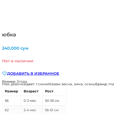
юбка
240,000
сум
Нет в наличии
ДОБАВИТЬ В ИЗБРАННОЕ
Размер:
2года
Пол:
девочка
Цвет:
т.синий
Сезон:
весна, зима, осень
Бренд:
ma
Размер
Возраст
Рост
56
0-2 мес
50-55 см
62
2-4 мес
56-61 см