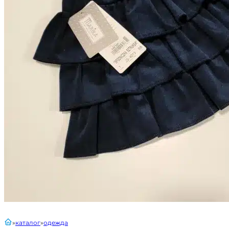
главная
каталог
одежда