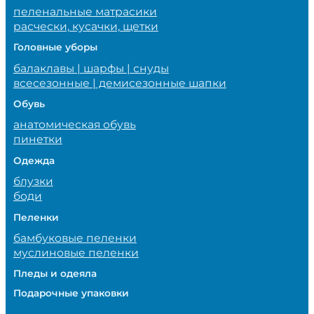
пеленальные матрасики
расчески, кусачки, щетки
Головные уборы
балаклавы | шарфы | снуды
всесезонные | демисезонные шапки
Обувь
анатомическая обувь
пинетки
Одежда
блузки
боди
Пеленки
бамбуковые пеленки
муслиновые пеленки
Пледы и одеяла
Подарочные упаковки