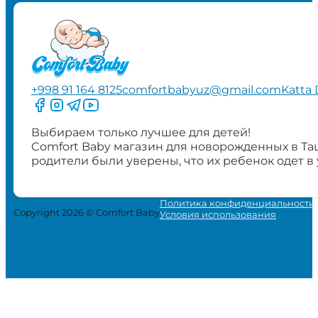
+998 91 164 8125
comfortbabyuz@gmail.com
Katta 
Следите за нами на Facebook
Следите за нами в Instagram
Следите за нами в Telegram
Следите за нами в YouTube
Выбираем только лучшее для детей!
Comfort Baby магазин для новорожденных в Та
родители были уверены, что их ребенок одет в
Политика конфиденциальности
Copyright 2026 © Comfort Baby
Условия использования