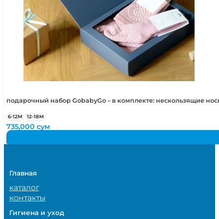
подарочный набор GobabyGo – в комплекте: нескользящие но
6-12М
12-18М
735,000
сум
Главная
каталог
контакты
Гигиена и уход