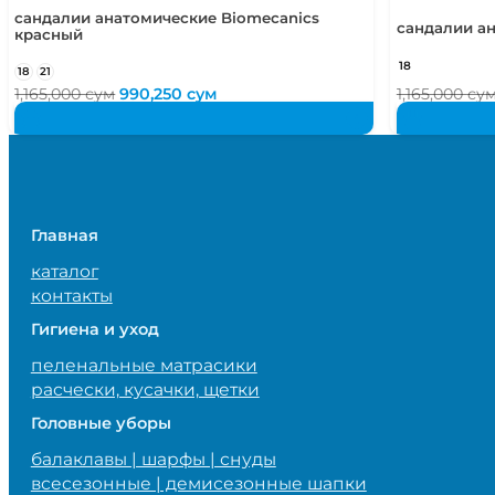
сандалии анатомические Biomecanics
сандалии ан
красный
18
18
21
Первоначальная
Текущая
1,165,000
сум
990,250
сум
1,165,000
су
цена
цена:
составляла
990,250 сум.
1,165,000 сум.
Главная
каталог
контакты
Гигиена и уход
пеленальные матрасики
расчески, кусачки, щетки
Головные уборы
балаклавы | шарфы | снуды
всесезонные | демисезонные шапки