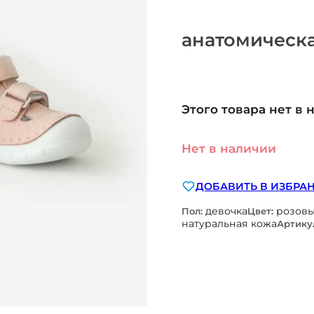
анатомическа
Этого товара нет в 
Нет в наличии
ДОБАВИТЬ В ИЗБРА
девочка
розов
Пол:
Цвет:
натуральная кожа
Артику