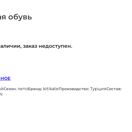
я обувь
наличии, заказ недоступен.
ННОЕ
ый
лето
kitikate
Турция
Сезон:
Бренд:
Производство:
Состав:
л: