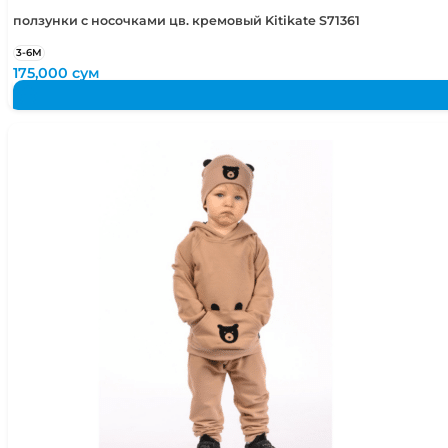
ползунки с носочками цв. кремовый Kitikate S71361
3-6М
175,000
сум