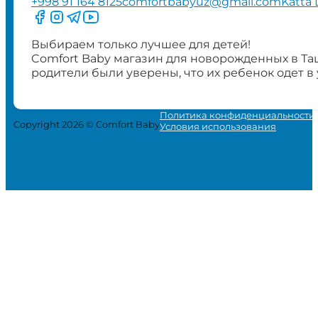
+998 91 164 8125
comfortbabyuz@gmail.com
Katta 
Следите за нами на Facebook
Следите за нами в Instagram
Следите за нами в Telegram
Следите за нами в YouTube
Выбираем только лучшее для детей!
Comfort Baby магазин для новорожденных в Та
родители были уверены, что их ребенок одет в
Политика конфиденциальности
Copyright 2026 © Comfort Baby
Условия использования