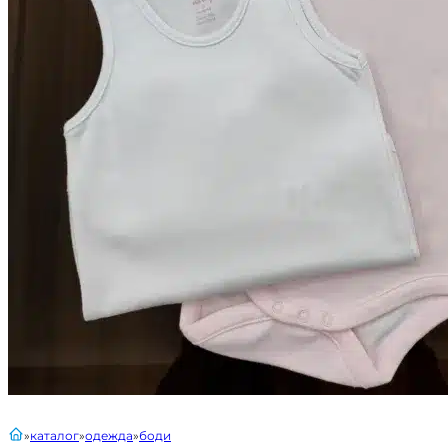
главная
каталог
одежда
боди