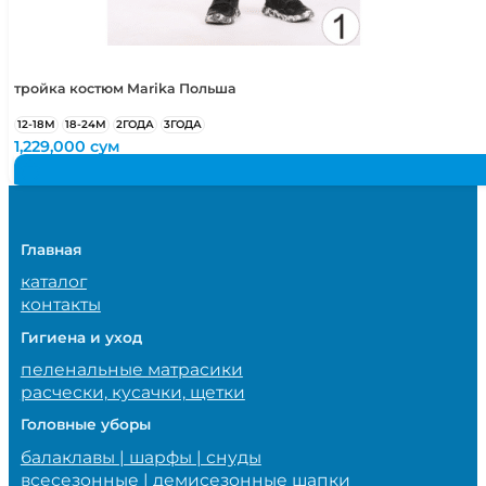
тройка костюм Marika Польша
12-18М
18-24М
2ГОДА
3ГОДА
1,229,000
сум
Главная
каталог
контакты
Гигиена и уход
пеленальные матрасики
расчески, кусачки, щетки
Головные уборы
балаклавы | шарфы | снуды
всесезонные | демисезонные шапки