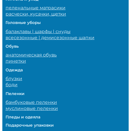
пеленальные матрасики
расчески, кусачки, щетки
Головные уборы
балаклавы | шарфы | снуды
всесезонные | демисезонные шапки
Обувь
анатомическая обувь
пинетки
Одежда
блузки
боди
Пеленки
бамбуковые пеленки
муслиновые пеленки
Пледы и одеяла
Подарочные упаковки