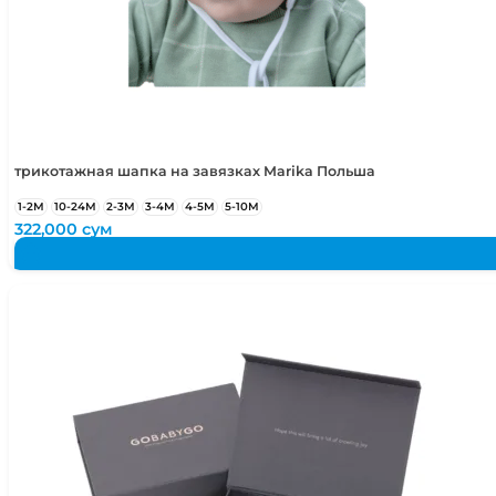
трикотажная шапка на завязках Marika Польша
1-2М
10-24М
2-3М
3-4М
4-5М
5-10М
322,000
сум