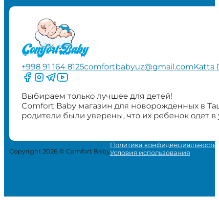
+998 91 164 8125
comfortbabyuz@gmail.com
Katta 
Следите за нами на Facebook
Следите за нами в Instagram
Следите за нами в Telegram
Следите за нами в YouTube
Выбираем только лучшее для детей!
Comfort Baby магазин для новорожденных в Та
родители были уверены, что их ребенок одет в
Политика конфиденциальности
Copyright 2026 © Comfort Baby
Условия использования