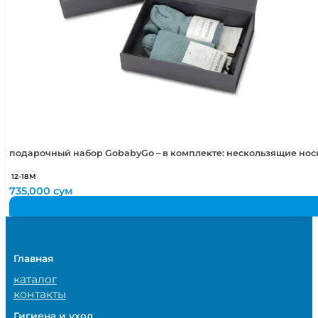
подарочный набор GobabyGo – в комплекте: нескользящие но
12-18М
735,000
сум
Главная
каталог
контакты
Гигиена и уход