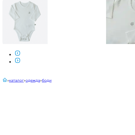
главная
каталог
одежда
боди