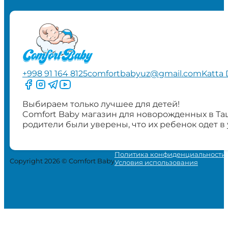
+998 91 164 8125
comfortbabyuz@gmail.com
Katta 
Следите за нами на Facebook
Следите за нами в Instagram
Следите за нами в Telegram
Следите за нами в YouTube
Выбираем только лучшее для детей!
Comfort Baby магазин для новорожденных в Та
родители были уверены, что их ребенок одет в
Политика конфиденциальности
Copyright 2026 © Comfort Baby
Условия использования