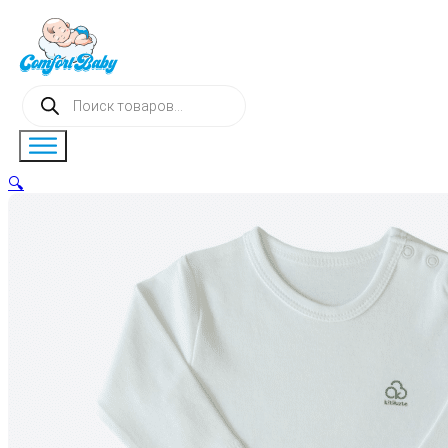
Поиск
товаров
🔍