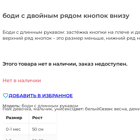
боди с двойным рядом кнопок внизу
Боди с длинным рукавом: застёжка кнопки на плече и д
верхний ряд кнопок – это размер меньше, нижний ряд н
Этого товара нет в наличии, заказ недоступен.
Нет в наличии
ДОБАВИТЬ В ИЗБРАННОЕ
Модель:
боди с длинным рукавом
Пол:
девочка, мальчик, унисекс
Цвет:
белый
Сезон:
весна, деми
Размер
Рост
0-1 мес
50 см