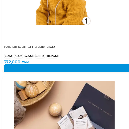
теплая шапка на завязках
2-3М
3-4М
4-5М
5-10М
10-24М
372,000
сум