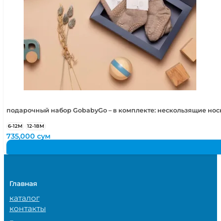
подарочный набор GobabyGo – в комплекте: нескользящие но
6-12М
12-18М
735,000
сум
Главная
каталог
контакты