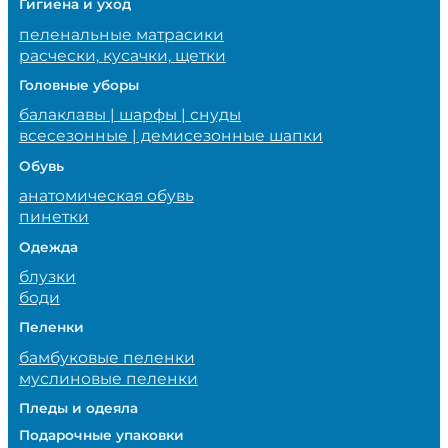
Гигиена и уход
пеленальные матрасики
расчески, кусачки, щетки
Головные уборы
балаклавы | шарфы | снуды
всесезонные | демисезонные шапки
Обувь
анатомическая обувь
пинетки
Одежда
блузки
боди
Пеленки
бамбуковые пеленки
муслиновые пеленки
Пледы и одеяла
Подарочные упаковки