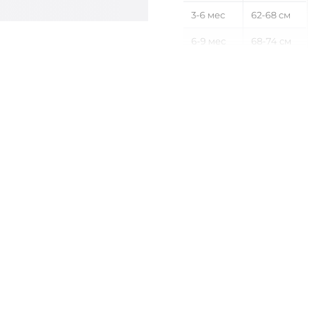
3-6 мес
62-68 см
6-9 мес
68-74 см
9-12 мес
74-80 см
12-18 мес
80-86 см
18-24 мес
86-92 см
2-3 года
92-98 см
3-4 года
98-104 см
4-5 лет
104-110 см
5-6 лет
110-116 см