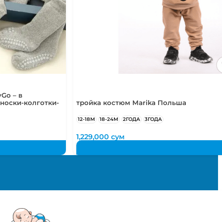
Go – в
носки-колготки-
тройка костюм Marika Польша
12-18М
18-24М
2ГОДА
3ГОДА
1,229,000
сум