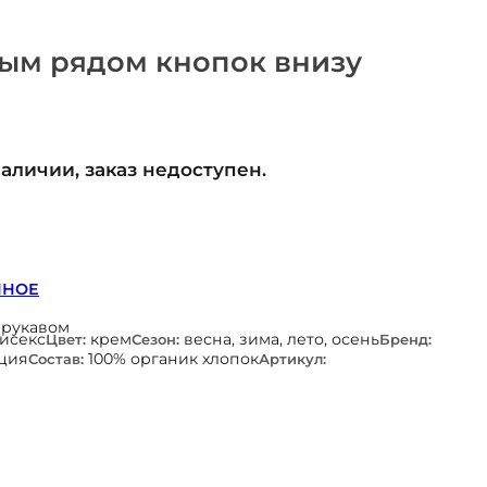
ным рядом кнопок внизу
наличии, заказ недоступен.
ННОЕ
 рукавом
нисекс
крем
весна, зима, лето, осень
Цвет:
Сезон:
Бренд:
ция
100% органик хлопок
Состав:
Артикул: