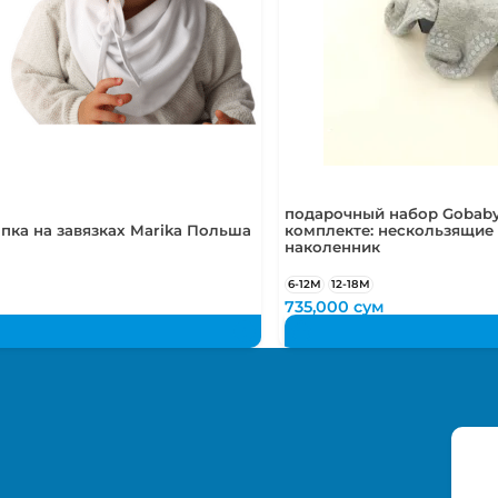
подарочный набор Gobaby
пка на завязках Marika Польша
комплекте: нескользящие 
наколенник
6-12М
12-18М
735,000
сум