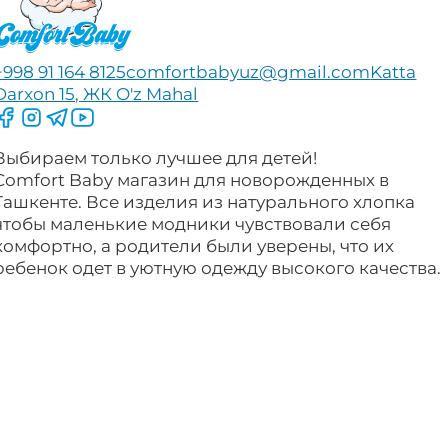
+998 91 164 8125
comfortbabyuz@gmail.com
Katta
Darxon 15, ЖК O'z Mahal
Следите за нами на Facebook
Следите за нами в Instagram
Следите за нами в Telegram
Следите за нами в YouTube
Выбираем только лучшее для детей!
Comfort Baby магазин для новорожденных в
Ташкенте. Все изделия из натурального хлопка
чтобы маленькие модники чувствовали себя
комфортно, а родители были уверены, что их
ребенок одет в уютную одежду высокого качества.