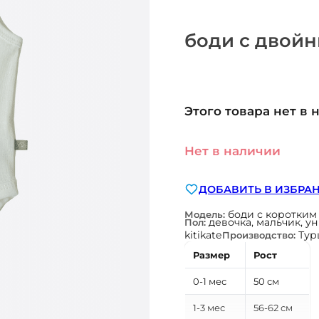
боди с двой
Этого товара нет в 
Нет в наличии
ДОБАВИТЬ В ИЗБРА
боди с коротким
Модель:
девочка, мальчик, у
Пол:
kitikate
Тур
Производство:
Размер
Рост
0-1 мес
50 см
1-3 мес
56-62 см