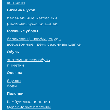
контакты
Гигиена и уход
пеленальные матрасики
расчески, кусачки, щетки
Головные уборы
балаклавы | шарфы | снуды
всесезонные | демисезонные шапки
Обувь
анатомическая обувь
пинетки
Одежда
блузки
боди
Пеленки
бамбуковые пеленки
муслиновые пеленки