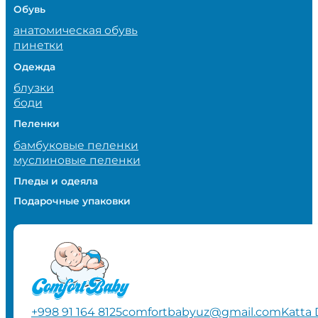
Обувь
анатомическая обувь
пинетки
Одежда
блузки
боди
Пеленки
бамбуковые пеленки
муслиновые пеленки
Пледы и одеяла
Подарочные упаковки
+998 91 164 8125
comfortbabyuz@gmail.com
Katta 