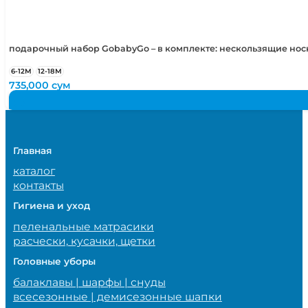
подарочный набор GobabyGo – в комплекте: нескользящие но
6-12М
12-18М
735,000
сум
Главная
каталог
контакты
Гигиена и уход
пеленальные матрасики
расчески, кусачки, щетки
Головные уборы
балаклавы | шарфы | снуды
всесезонные | демисезонные шапки