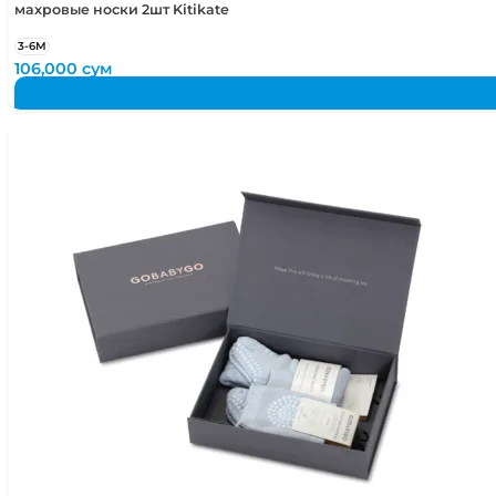
махровые носки 2шт Kitikate
3-6М
106,000
сум