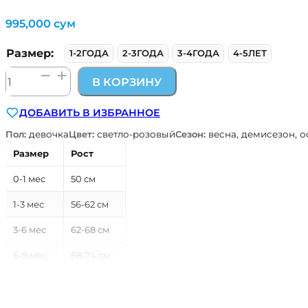
995,000
сум
Размер:
1-2ГОДА
2-3ГОДА
3-4ГОДА
4-5ЛЕТ
Количество
В КОРЗИНУ
товара
демисезонная
ДОБАВИТЬ В ИЗБРАННОЕ
болоньевая
жилетка
Пол:
девочка
Цвет:
светло-розовый
Сезон:
весна, демисезон, о
для
Размер
Рост
девочки
Kitikate
0-1 мес
50 см
S60442-
02
1-3 мес
56-62 см
3-6 мес
62-68 см
6-9 мес
68-74 см
9-12 мес
74-80 см
12-18 мес
80-86 см