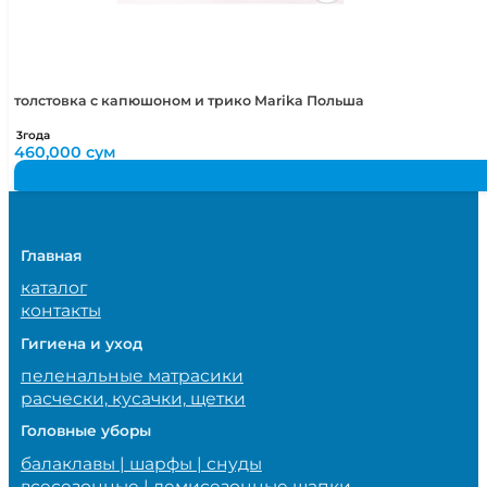
толстовка с капюшоном и трико Marika Польша
3года
460,000
сум
Главная
каталог
контакты
Гигиена и уход
пеленальные матрасики
расчески, кусачки, щетки
Головные уборы
балаклавы | шарфы | снуды
всесезонные | демисезонные шапки