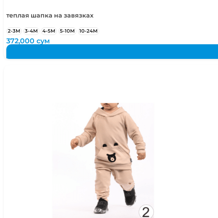
теплая шапка на завязках
2-3М
3-4М
4-5М
5-10М
10-24М
372,000
сум