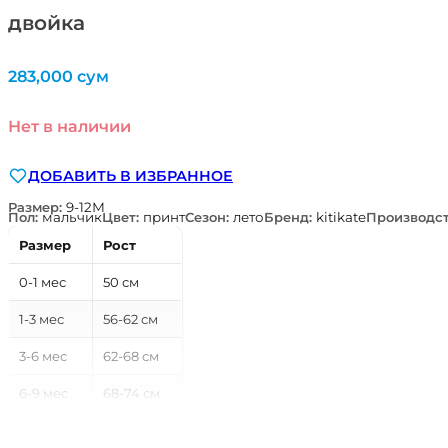
двойка
283,000
сум
Нет в наличии
ДОБАВИТЬ В ИЗБРАННОЕ
Размер:
9-12М
Пол:
мальчик
Цвет:
принт
Сезон:
лето
Бренд:
kitikate
Производс
Размер
Рост
0-1 мес
50 см
1-3 мес
56-62 см
3-6 мес
62-68 см
6-9 мес
68-74 см
9-12 мес
74-80 см