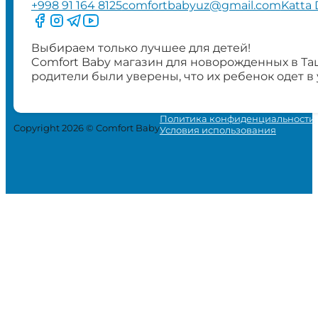
+998 91 164 8125
comfortbabyuz@gmail.com
Katta 
Следите за нами на Facebook
Следите за нами в Instagram
Следите за нами в Telegram
Следите за нами в YouTube
Выбираем только лучшее для детей!
Comfort Baby магазин для новорожденных в Та
родители были уверены, что их ребенок одет в
Политика конфиденциальности
Copyright 2026 © Comfort Baby
Условия использования