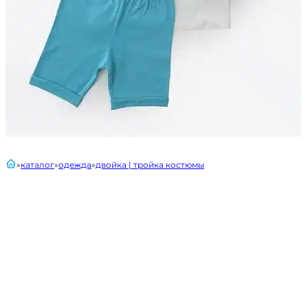
главная
каталог
одежда
двойка | тройка костюмы