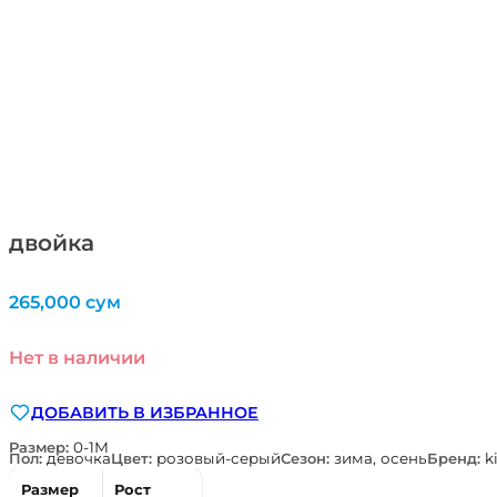
двойка
265,000
сум
Нет в наличии
ДОБАВИТЬ В ИЗБРАННОЕ
Размер:
0-1М
Пол:
девочка
Цвет:
розовый-серый
Сезон:
зима, осень
Бренд:
k
Размер
Рост