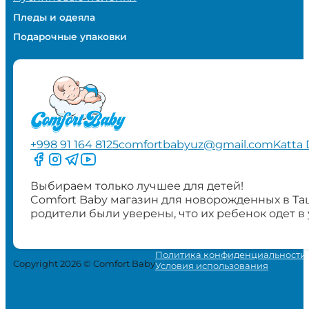
Пледы и одеяла
Подарочные упаковки
+998 91 164 8125
comfortbabyuz@gmail.com
Katta 
Следите за нами на Facebook
Следите за нами в Instagram
Следите за нами в Telegram
Следите за нами в YouTube
Выбираем только лучшее для детей!
Comfort Baby магазин для новорожденных в Та
родители были уверены, что их ребенок одет в
Политика конфиденциальности
Copyright 2026 © Comfort Baby
Условия использования