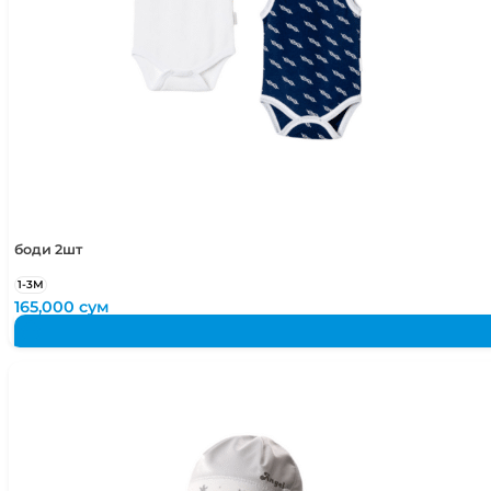
боди 2шт
1-3М
165,000
сум