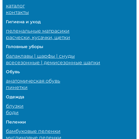
каталог
контакты
Гигиена и уход
пеленальные матрасики
расчески, кусачки, щетки
Головные уборы
балаклавы | шарфы | снуды
всесезонные | демисезонные шапки
Обувь
анатомическая обувь
пинетки
Одежда
блузки
боди
Пеленки
бамбуковые пеленки
муслиновые пеленки