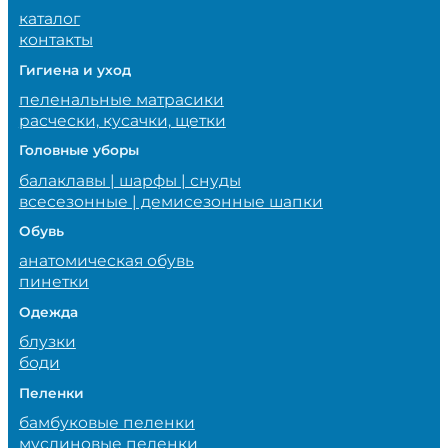
каталог
контакты
Гигиена и уход
пеленальные матрасики
расчески, кусачки, щетки
Головные уборы
балаклавы | шарфы | снуды
всесезонные | демисезонные шапки
Обувь
анатомическая обувь
пинетки
Одежда
блузки
боди
Пеленки
бамбуковые пеленки
муслиновые пеленки