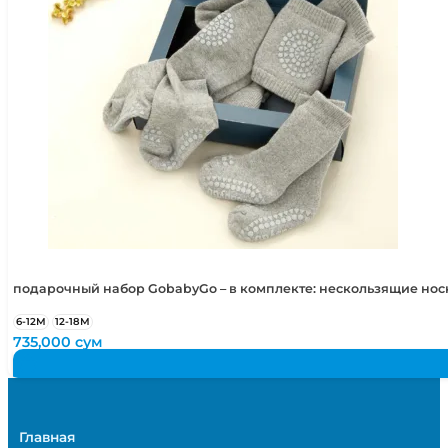
подарочный набор GobabyGo – в комплекте: нескользящие но
6-12М
12-18М
735,000
сум
Главная