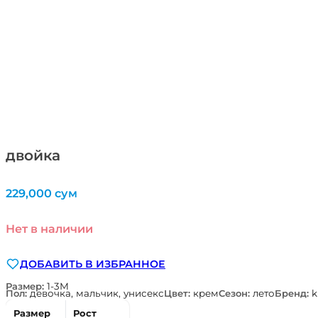
двойка
229,000
сум
Нет в наличии
ДОБАВИТЬ В ИЗБРАННОЕ
Размер:
1-3М
Пол:
девочка, мальчик, унисекс
Цвет:
крем
Сезон:
лето
Бренд:
k
Размер
Рост