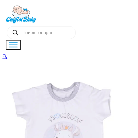
Поиск
товаров
🔍