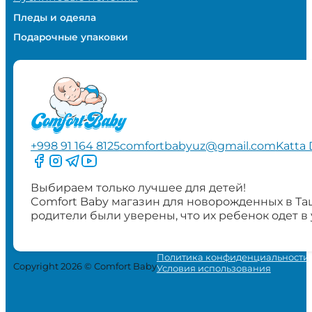
Пледы и одеяла
Подарочные упаковки
+998 91 164 8125
comfortbabyuz@gmail.com
Katta 
Следите за нами на Facebook
Следите за нами в Instagram
Следите за нами в Telegram
Следите за нами в YouTube
Выбираем только лучшее для детей!
Comfort Baby магазин для новорожденных в Та
родители были уверены, что их ребенок одет в
Политика конфиденциальности
Copyright 2026 © Comfort Baby
Условия использования