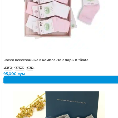
носки всесезонные в комплекте 2 пары Kitikate
6-12М
18-24М
3-6М
95,000
сум