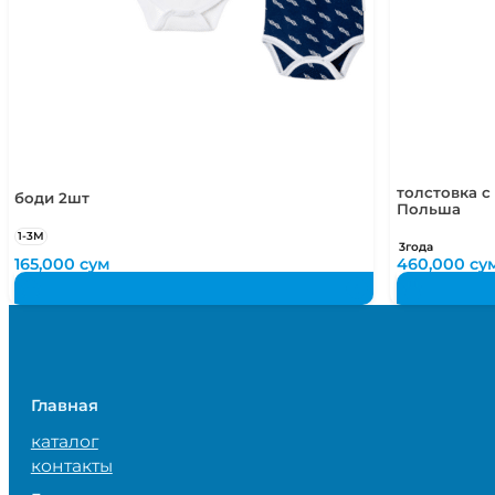
толстовка с
боди 2шт
Польша
1-3М
3года
165,000
сум
460,000
су
Главная
каталог
контакты