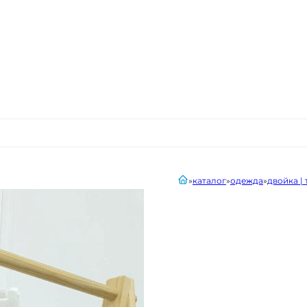
главная
каталог
одежда
двойка |