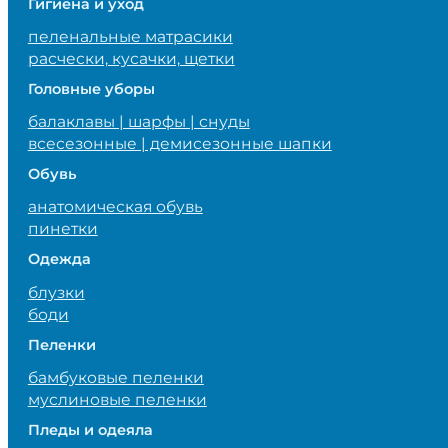
Гигиена и уход
пеленальные матрасики
расчески, кусачки, щетки
Головные уборы
балаклавы | шарфы | снуды
всесезонные | демисезонные шапки
Обувь
анатомическая обувь
пинетки
Одежда
блузки
боди
Пеленки
бамбуковые пеленки
муслиновые пеленки
Пледы и одеяла