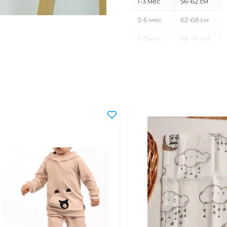
1-3 мес
56-62 см
3-6 мес
62-68 см
6-9 мес
68-74 см
9-12 мес
74-80 см
12-18 мес
80-86 см
18-24 мес
86-92 см
2-3 года
92-98 см
3-4 года
98-104 см
4-5 лет
104-110 см
5-6 лет
110-116 см