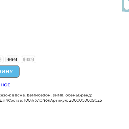
М
6-9М
9-12М
ЗИНУ
ННОЕ
весна, демисезон, зима, осень
Сезон:
Бренд:
рция
100% хлопок
2000000009025
Состав:
Артикул: