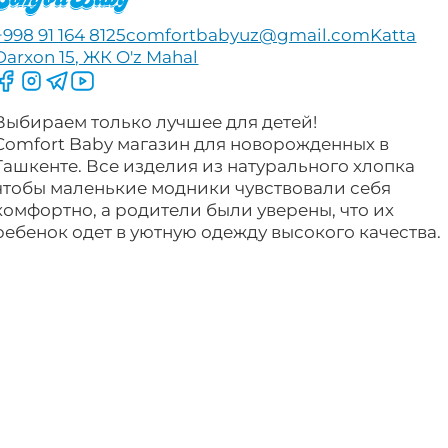
+998 91 164 8125
comfortbabyuz@gmail.com
Katta
Darxon 15, ЖК O'z Mahal
Следите за нами на Facebook
Следите за нами в Instagram
Следите за нами в Telegram
Следите за нами в YouTube
Выбираем только лучшее для детей!
Comfort Baby магазин для новорожденных в
Ташкенте. Все изделия из натурального хлопка
чтобы маленькие модники чувствовали себя
комфортно, а родители были уверены, что их
ребенок одет в уютную одежду высокого качества.