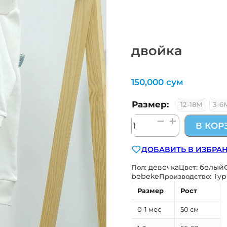
двойка
150,000
сум
Размер:
12-18М
3-6
Количество
В КОР
товара
двойка
ДОБАВИТЬ В ИЗБРА
девочка
белый
Пол:
Цвет:
bebeke
Ту
Производство:
Размер
Рост
0-1 мес
50 см