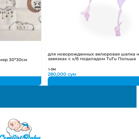
для новорожденных велюровая шапка 
завязках с х/б подкладом TuTu Польша
мер 30*30см
1-3М
280,000
сум