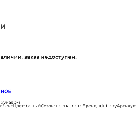
ди
наличии, заказ недоступен.
ННОЕ
 рукавом
нисекс
белый
весна, лето
idilbaby
Цвет:
Сезон:
Бренд:
Артикул: