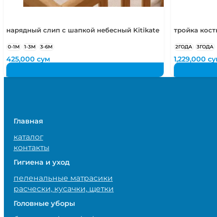
нарядный слип с шапкой небесный Kitikate
тройка кос
0-1М
1-3М
3-6М
2ГОДА
3ГОДА
425,000
сум
1,229,000
су
Главная
каталог
контакты
Гигиена и уход
пеленальные матрасики
расчески, кусачки, щетки
Головные уборы