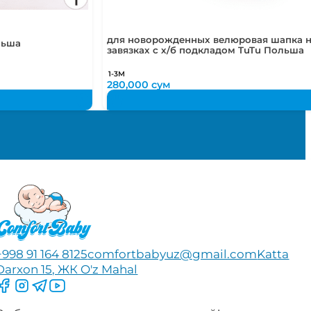
для новорожденных велюровая шапка 
льша
завязках с х/б подкладом TuTu Польша
1-3М
280,000
сум
+998 91 164 8125
comfortbabyuz@gmail.com
Katta
Darxon 15, ЖК O'z Mahal
Следите за нами на Facebook
Следите за нами в Instagram
Следите за нами в Telegram
Следите за нами в YouTube