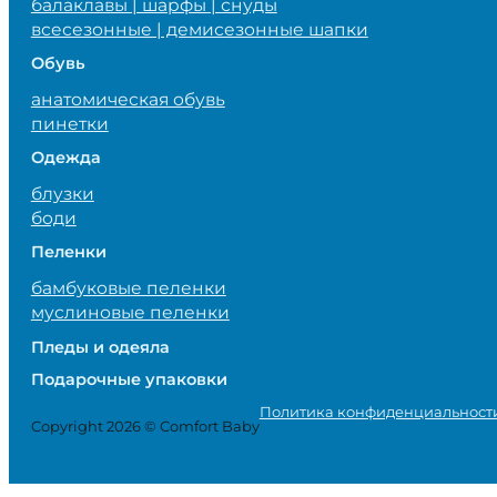
балаклавы | шарфы | снуды
всесезонные | демисезонные шапки
Обувь
анатомическая обувь
пинетки
Одежда
блузки
боди
Пеленки
бамбуковые пеленки
муслиновые пеленки
Пледы и одеяла
Подарочные упаковки
Политика конфиденциальност
Copyright 2026 © Comfort Baby