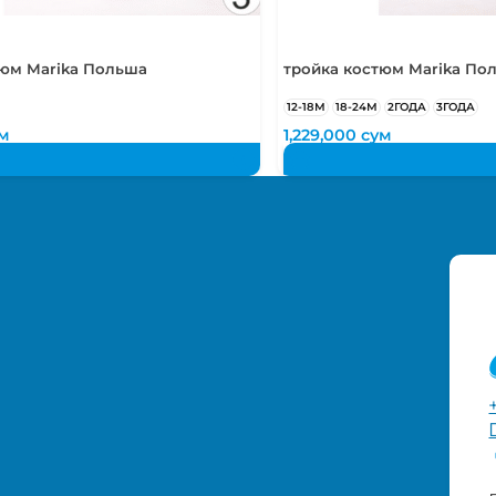
тюм Marika Польша
тройка костюм Marika По
12-18М
18-24М
2ГОДА
3ГОДА
м
1,229,000
сум