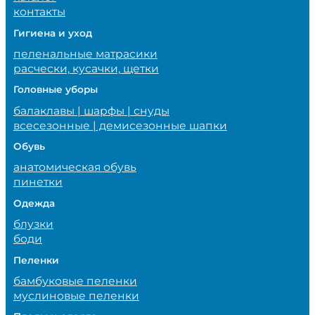
контакты
Гигиена и уход
пеленальные матрасики
расчески, кусачки, щетки
Головные уборы
балаклавы | шарфы | снуды
всесезонные | демисезонные шапки
Обувь
анатомическая обувь
пинетки
Одежда
блузки
боди
Пеленки
бамбуковые пеленки
муслиновые пеленки