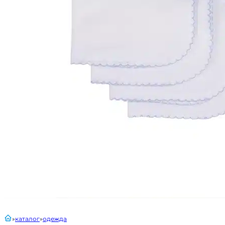
главная
каталог
одежда