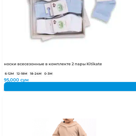
носки всесезонные в комплекте 2 пары Kitikate
6-12М
12-18М
18-24М
0-3М
95,000
сум