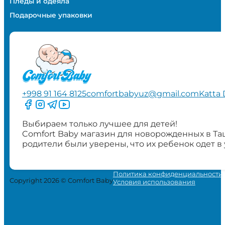
Пледы и одеяла
Подарочные упаковки
+998 91 164 8125
comfortbabyuz@gmail.com
Katta 
Следите за нами на Facebook
Следите за нами в Instagram
Следите за нами в Telegram
Следите за нами в YouTube
Выбираем только лучшее для детей!
Comfort Baby магазин для новорожденных в Та
родители были уверены, что их ребенок одет в
Политика конфиденциальности
Copyright 2026 © Comfort Baby
Условия использования