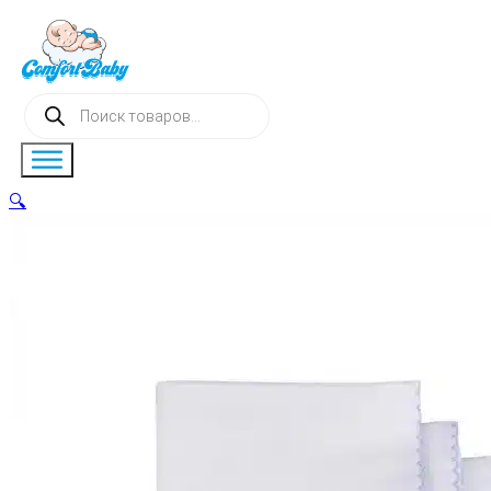
Поиск
товаров
🔍