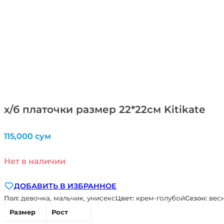
х/б платочки размер 22*22см Kitikate
115,000
сум
Нет в наличии
ДОБАВИТЬ В ИЗБРАННОЕ
Пол:
девочка, мальчик, унисекс
Цвет:
крем-голубой
Сезон:
весн
Размер
Рост