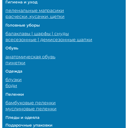
Гигиена и уход
пеленальные матрасики
расчески, кусачки, щетки
Головные уборы
балаклавы | шарфы | снуды
всесезонные | демисезонные шапки
Обувь
анатомическая обувь
пинетки
Одежда
блузки
боди
Пеленки
бамбуковые пеленки
муслиновые пеленки
Пледы и одеяла
Подарочные упаковки