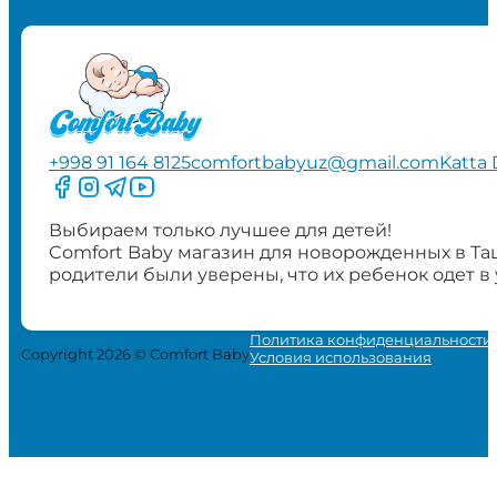
+998 91 164 8125
comfortbabyuz@gmail.com
Katta 
Следите за нами на Facebook
Следите за нами в Instagram
Следите за нами в Telegram
Следите за нами в YouTube
Выбираем только лучшее для детей!
Comfort Baby магазин для новорожденных в Та
родители были уверены, что их ребенок одет в
Политика конфиденциальности
Copyright 2026 © Comfort Baby
Условия использования