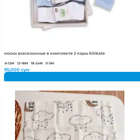
носки всесезонные в комплекте 2 пары Kitikate
6-12М
12-18М
18-24М
0-3М
95,000
сум