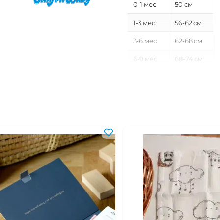
0-1 мес
50 см
1-3 мес
56-62 см
3-6 мес
62-68 см
6-9 мес
68-74 см
9-12 мес
74-80 см
12-18 мес
80-86 см
18-24 мес
86-92 см
2-3 года
92-98 см
3-4 года
98-104 см
4-5 лет
104-110 см
5-6 лет
110-116 см