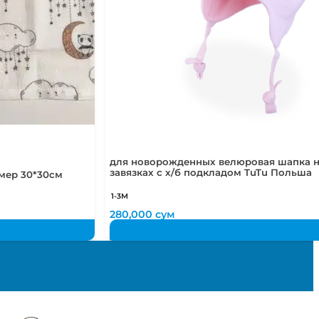
для новорожденных велюровая шапка 
завязках с х/б подкладом TuTu Польша
мер 30*30см
1-3М
280,000
сум