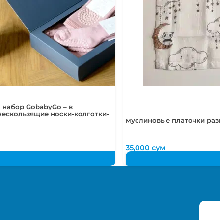
 набор GobabyGo – в
нескользящие носки-колготки-
муслиновые платочки раз
м
35,000
сум