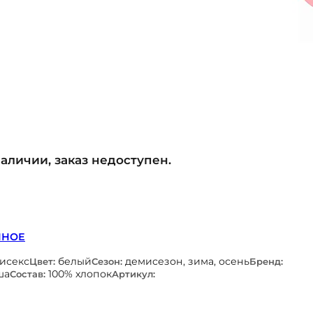
наличии, заказ недоступен.
ННОЕ
нисекс
белый
демисезон, зима, осень
Цвет:
Сезон:
Бренд:
ша
100% хлопок
Состав:
Артикул: