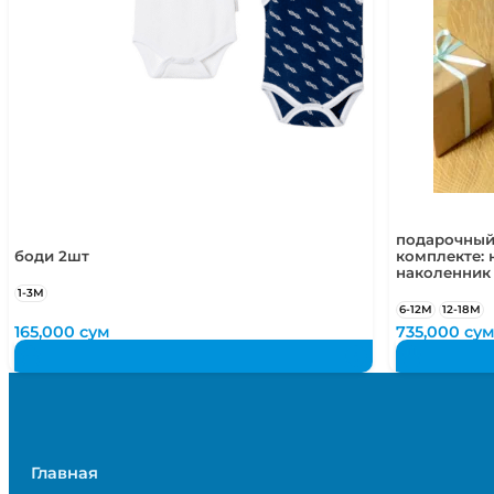
подарочный
боди 2шт
комплекте: 
наколенник
1-3М
6-12М
12-18М
165,000
сум
735,000
су
Главная