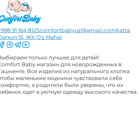
+998 91 164 8125
comfortbabyuz@gmail.com
Katta
Darxon 15, ЖК O'z Mahal
Следите за нами на Facebook
Следите за нами в Instagram
Следите за нами в Telegram
Следите за нами в YouTube
Выбираем только лучшее для детей!
Comfort Baby магазин для новорожденных в
Ташкенте. Все изделия из натурального хлопка
чтобы маленькие модники чувствовали себя
комфортно, а родители были уверены, что их
ребенок одет в уютную одежду высокого качества.