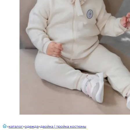
главная
каталог
одежда
двойка | тройка костюмы