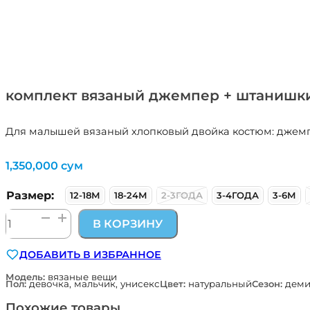
комплект вязаный джемпер + штанишк
Для малышей вязаный хлопковый двойка костюм: джемпе
1,350,000
сум
Размер:
12-18М
18-24М
2-3ГОДА
3-4ГОДА
3-6М
Количество
В КОРЗИНУ
товара
комплект
ДОБАВИТЬ В ИЗБРАННОЕ
вязаный
джемпер
Модель:
вязаные вещи
Пол:
девочка, мальчик, унисекс
Цвет:
натуральный
Сезон:
деми
+
штанишки
Похожие товары