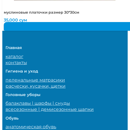
муслиновые платочки размер 30*30см
35,000
сум
Главная
каталог
контакты
Гигиена и уход
пеленальные матрасики
расчески, кусачки, щетки
Головные уборы
балаклавы | шарфы | снуды
всесезонные | демисезонные шапки
Обувь
анатомическая обувь