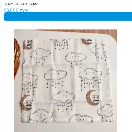
6-12М
18-24М
3-6М
95,000
сум