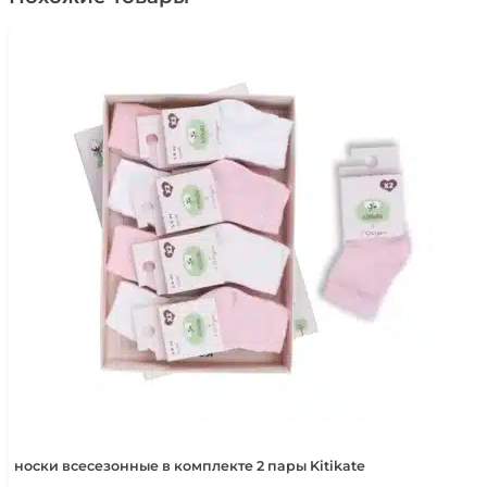
Наследникъ
Выжанова
НВ-
МТ-025-
НТ
носки всесезонные в комплекте 2 пары Kitikate