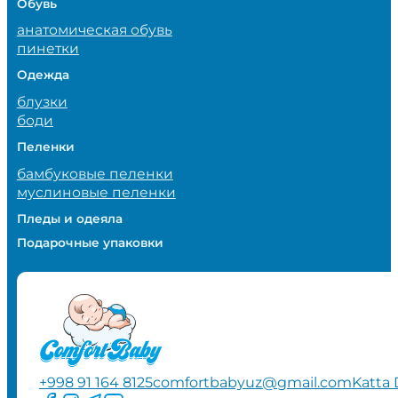
Обувь
анатомическая обувь
пинетки
Одежда
блузки
боди
Пеленки
бамбуковые пеленки
муслиновые пеленки
Пледы и одеяла
Подарочные упаковки
+998 91 164 8125
comfortbabyuz@gmail.com
Katta 