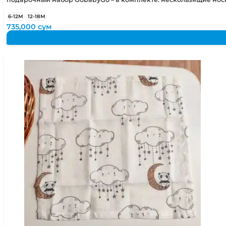
6-12М
12-18М
735,000
сум