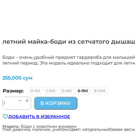
летний майка-боди из сетчатого дышащ
Боди – очень удобный предмет гардероба для малышей и
летний период. Эта модель идеально подходит для летн
255,000
сум
Размер:
0-1М
1-3М
3-6М
6-9М
9-12М
Количество
В КОРЗИНУ
товара
летний
ДОБАВИТЬ В ИЗБРАННОЕ
майка-
боди
Модель:
боди с коротким рукавом
Пол:
девочка, мальчик, унисекс
Цвет:
натуральный
Сезон:
весна
из