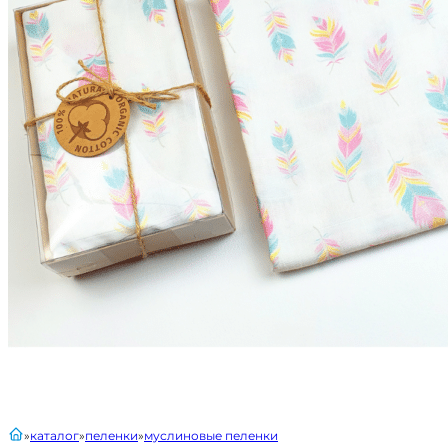
главная
каталог
пеленки
муслиновые пеленки