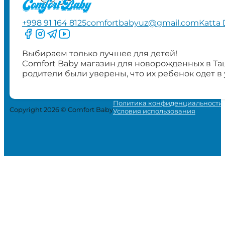
+998 91 164 8125
comfortbabyuz@gmail.com
Katta 
Следите за нами на Facebook
Следите за нами в Instagram
Следите за нами в Telegram
Следите за нами в YouTube
Выбираем только лучшее для детей!
Comfort Baby магазин для новорожденных в Та
родители были уверены, что их ребенок одет в
Политика конфиденциальности
Copyright 2026 © Comfort Baby
Условия использования