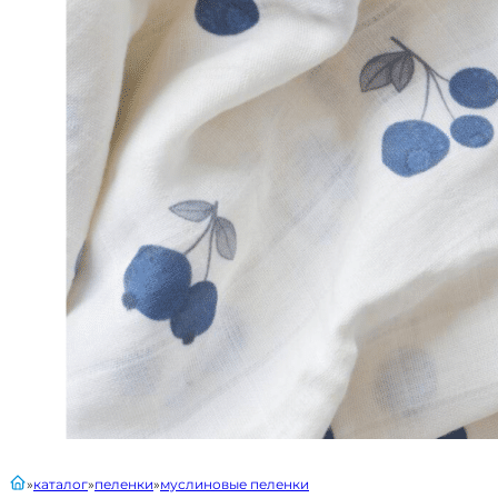
главная
каталог
пеленки
муслиновые пеленки