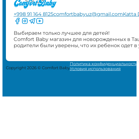
+998 91 164 8125
comfortbabyuz@gmail.com
Katta 
Следите за нами на Facebook
Следите за нами в Instagram
Следите за нами в Telegram
Следите за нами в YouTube
Выбираем только лучшее для детей!
Comfort Baby магазин для новорожденных в Та
родители были уверены, что их ребенок одет в
Политика конфиденциальности
Copyright 2026 © Comfort Baby
Условия использования