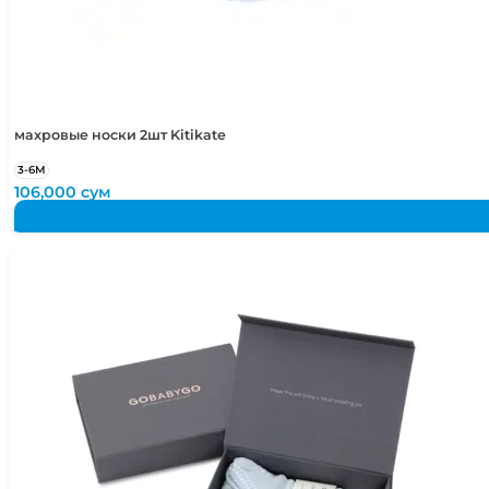
махровые носки 2шт Kitikate
3-6М
106,000
сум