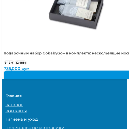
подарочный набор GobabyGo – в комплекте: нескользящие но
6-12М
12-18М
735,000
сум
Главная
каталог
контакты
Гигиена и уход
пеленальные матрасики