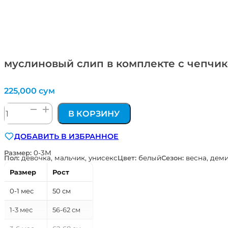
муслиновый слип в комплекте с чепчи
225,000
сум
Количество
В КОРЗИНУ
товара
муслиновый
ДОБАВИТЬ В ИЗБРАННОЕ
слип
в
Размер:
0-3М
Пол:
девочка, мальчик, унисекс
Цвет:
белый
Сезон:
весна, деми
комплекте
с
Размер
Рост
чепчиком
и
0-1 мес
50 см
слюнявчиком
1-3 мес
56-62 см