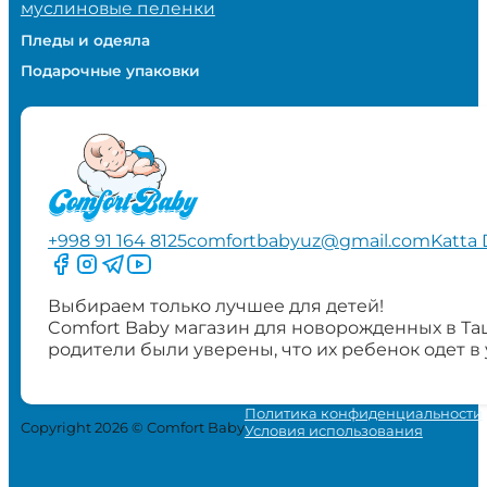
муслиновые пеленки
Пледы и одеяла
Подарочные упаковки
+998 91 164 8125
comfortbabyuz@gmail.com
Katta 
Следите за нами на Facebook
Следите за нами в Instagram
Следите за нами в Telegram
Следите за нами в YouTube
Выбираем только лучшее для детей!
Comfort Baby магазин для новорожденных в Та
родители были уверены, что их ребенок одет в
Политика конфиденциальности
Copyright 2026 © Comfort Baby
Условия использования