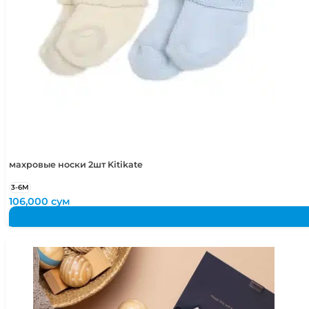
махровые носки 2шт Kitikate
3-6М
106,000
сум