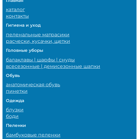
Главная
каталог
контакты
Гигиена и уход
пеленальные матрасики
расчески, кусачки, щетки
Головные уборы
балаклавы | шарфы | снуды
всесезонные | демисезонные шапки
Обувь
анатомическая обувь
пинетки
Одежда
блузки
боди
Пеленки
бамбуковые пеленки