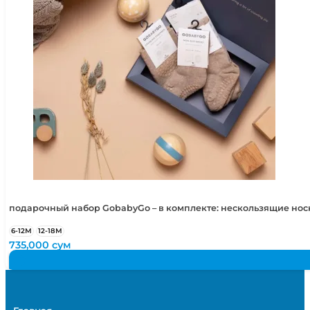
подарочный набор GobabyGo – в комплекте: нескользящие но
6-12М
12-18М
735,000
сум