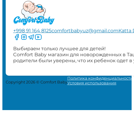
+998 91 164 8125
comfortbabyuz@gmail.com
Katta 
Следите за нами на Facebook
Следите за нами в Instagram
Следите за нами в Telegram
Следите за нами в YouTube
Выбираем только лучшее для детей!
Comfort Baby магазин для новорожденных в Та
родители были уверены, что их ребенок одет в
Политика конфиденциальности
Copyright 2026 © Comfort Baby
Условия использования