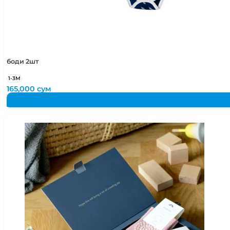
50-52
2-4 года
50-54
2-5 лет
боди 2шт
1-3М
165,000
сум