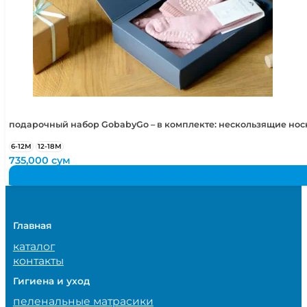
подарочный набор GobabyGo – в комплекте: нескользящие но
6-12М
12-18М
735,000
сум
Главная
каталог
контакты
Гигиена и уход
пеленальные матрасики