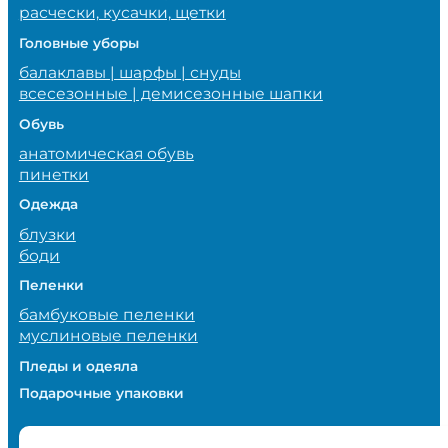
расчески, кусачки, щетки
Головные уборы
балаклавы | шарфы | снуды
всесезонные | демисезонные шапки
Обувь
анатомическая обувь
пинетки
Одежда
блузки
боди
Пеленки
бамбуковые пеленки
муслиновые пеленки
Пледы и одеяла
Подарочные упаковки