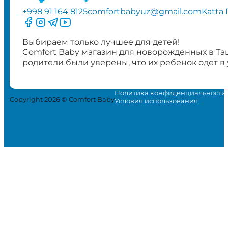
+998 91 164 8125
comfortbabyuz@gmail.com
Katta 
Следите за нами на Facebook
Следите за нами в Instagram
Следите за нами в Telegram
Следите за нами в YouTube
Выбираем только лучшее для детей!
Comfort Baby магазин для новорожденных в Та
родители были уверены, что их ребенок одет в
Политика конфиденциальности
Copyright 2026 © Comfort Baby
Условия использования