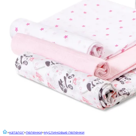
главная
каталог
пеленки
муслиновые пеленки