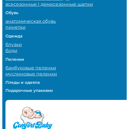
всесезонные | демисезонные шапки
Обувь
анатомическая обувь
пинетки
Одежда
блузки
боди
Пеленки
бамбуковые пеленки
муслиновые пеленки
Пледы и одеяла
Подарочные упаковки