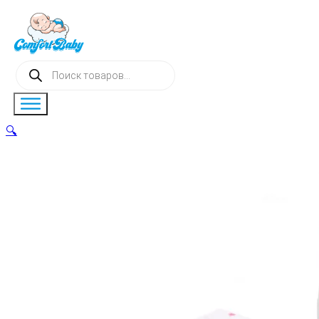
Поиск
товаров
🔍