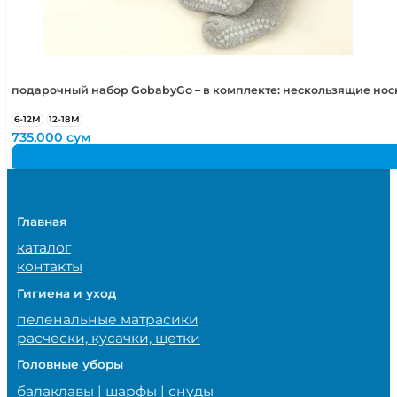
подарочный набор GobabyGo – в комплекте: нескользящие но
6-12М
12-18М
735,000
сум
Главная
каталог
контакты
Гигиена и уход
пеленальные матрасики
расчески, кусачки, щетки
Головные уборы
балаклавы | шарфы | снуды