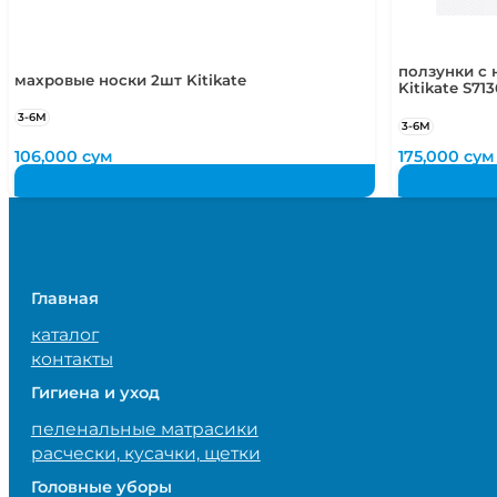
ползунки с 
махровые носки 2шт Kitikate
Kitikate S713
3-6М
3-6М
106,000
сум
175,000
сум
Главная
каталог
контакты
Гигиена и уход
пеленальные матрасики
расчески, кусачки, щетки
Головные уборы