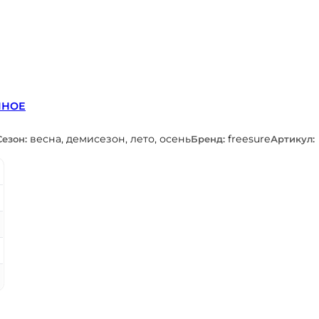
ННОЕ
весна, демисезон, лето, осень
freesure
Сезон:
Бренд:
Артикул: