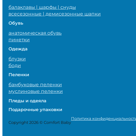
балаклавы | шарфы | снуды
всесезонные | демисезонные шапки
Обувь
анатомическая обувь
пинетки
Одежда
блузки
боди
Пеленки
бамбуковые пеленки
муслиновые пеленки
Пледы и одеяла
Подарочные упаковки
Политика конфиденциальност
Copyright 2026 © Comfort Baby