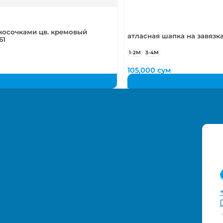
носочками цв. кремовый
атласная шапка на завязк
61
1-2М
3-4М
105,000
сум