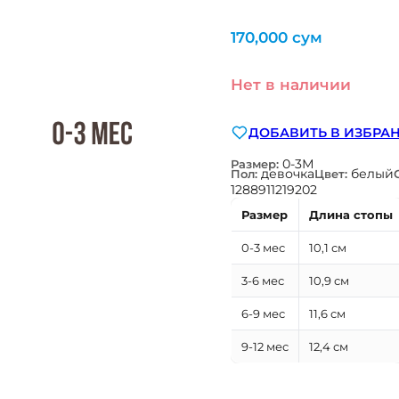
170,000
сум
Нет в наличии
ДОБАВИТЬ В ИЗБРА
0-3М
Размер:
девочка
белый
Пол:
Цвет:
1288911219202
Размер
Длина стопы
0-3 мес
10,1 см
3-6 мес
10,9 см
6-9 мес
11,6 см
9-12 мес
12,4 см