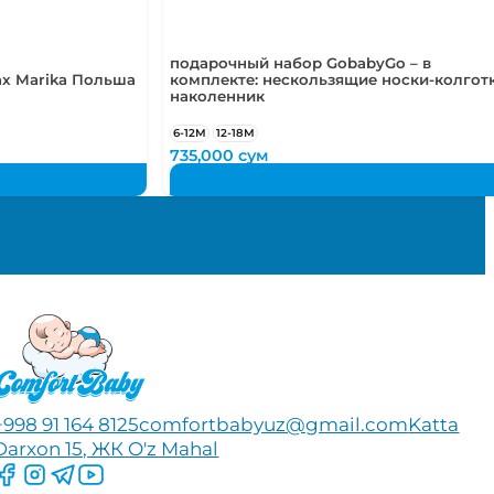
подарочный набор GobabyGo – в
ах Marika Польша
комплекте: нескользящие носки-колгот
наколенник
6-12М
12-18М
735,000
сум
+998 91 164 8125
comfortbabyuz@gmail.com
Katta
Darxon 15, ЖК O'z Mahal
Следите за нами на Facebook
Следите за нами в Instagram
Следите за нами в Telegram
Следите за нами в YouTube