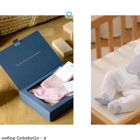
18-24 мес
86-92 см
2-3 года
92-98 см
3-4 года
98-104 см
4-5 лет
104-110 см
5-6 лет
110-116 см
 набор GobabyGo – в