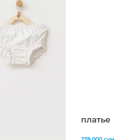
платье
278,000
сум