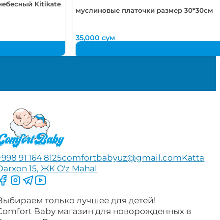
ебесный Kitikate
муслиновые платочки размер 30*30см
35,000
сум
+998 91 164 8125
comfortbabyuz@gmail.com
Katta
Darxon 15, ЖК O'z Mahal
Следите за нами на Facebook
Следите за нами в Instagram
Следите за нами в Telegram
Следите за нами в YouTube
Выбираем только лучшее для детей!
Comfort Baby магазин для новорожденных в