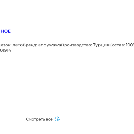
ННОЕ
лето
andywawa
Турция
100
Сезон:
Бренд:
Производство:
Состав:
01914
Смотреть все