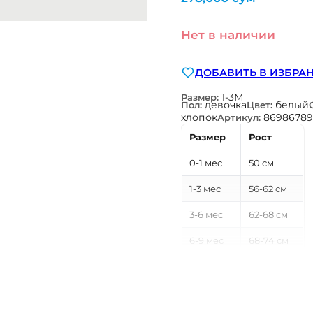
Нет в наличии
ДОБАВИТЬ В ИЗБРА
1-3М
Размер:
девочка
белый
Пол:
Цвет:
хлопок
86986789
Артикул:
Размер
Рост
0-1 мес
50 см
1-3 мес
56-62 см
3-6 мес
62-68 см
6-9 мес
68-74 см
9-12 мес
74-80 см
12-18 мес
80-86 см