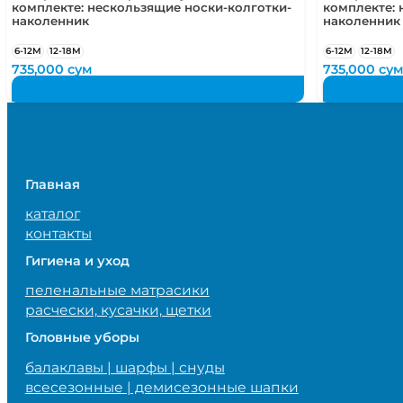
комплекте: нескользящие носки-колготки-
комплекте: 
наколенник
наколенник
6-12М
12-18М
6-12М
12-18М
735,000
сум
735,000
су
Главная
каталог
контакты
Гигиена и уход
пеленальные матрасики
расчески, кусачки, щетки
Головные уборы
балаклавы | шарфы | снуды
всесезонные | демисезонные шапки