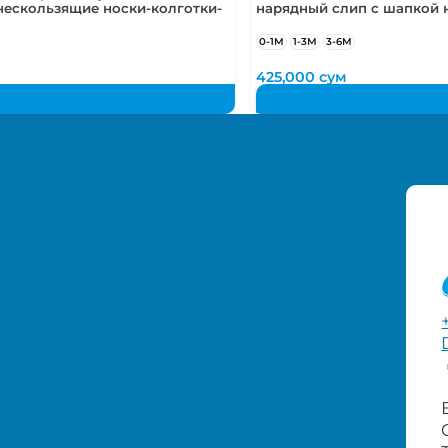
нескользящие носки-колготки-
нарядный слип с шапкой н
0-1М
1-3М
3-6М
м
425,000
сум