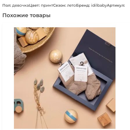
Пол:
девочка
Цвет:
принт
Сезон:
лето
Бренд:
idilbaby
Артикул:
Похожие товары