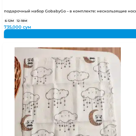
подарочный набор GobabyGo – в комплекте: нескользящие но
6-12М
12-18М
735,000
сум