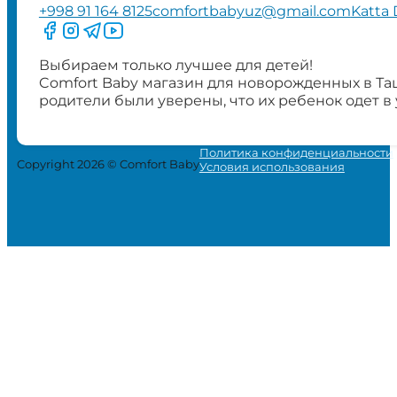
+998 91 164 8125
comfortbabyuz@gmail.com
Katta 
Следите за нами на Facebook
Следите за нами в Instagram
Следите за нами в Telegram
Следите за нами в YouTube
Выбираем только лучшее для детей!
Comfort Baby магазин для новорожденных в Та
родители были уверены, что их ребенок одет в
Политика конфиденциальности
Copyright 2026 © Comfort Baby
Условия использования