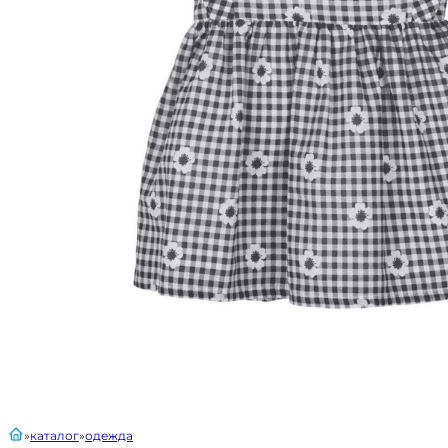
главная
каталог
одежда