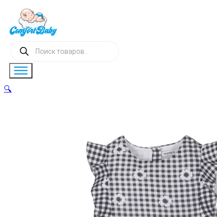
Поиск
товаров
🔍