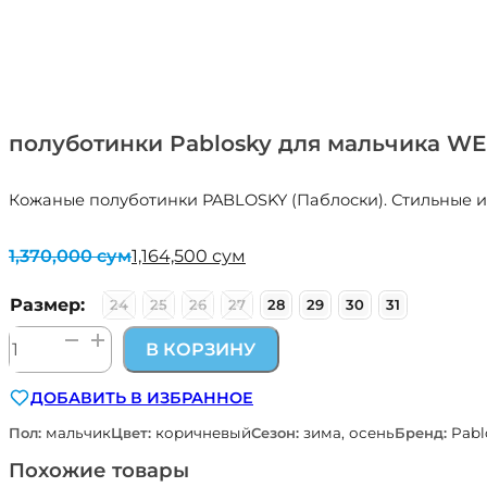
полуботинки Pablosky для мальчика WE
Кожаные полуботинки PABLOSKY (Паблоски). Стильные и
1,370,000
сум
1,164,500
сум
Первоначальная
Текущая
цена
цена:
составляла
1,164,500 сум.
Размер:
24
25
26
27
28
29
30
31
1,370,000 сум.
Количество
В КОРЗИНУ
товара
полуботинки
ДОБАВИТЬ В ИЗБРАННОЕ
Pablosky
для
Пол:
мальчик
Цвет:
коричневый
Сезон:
зима, осень
Бренд:
Pabl
мальчика
WEST
Похожие товары