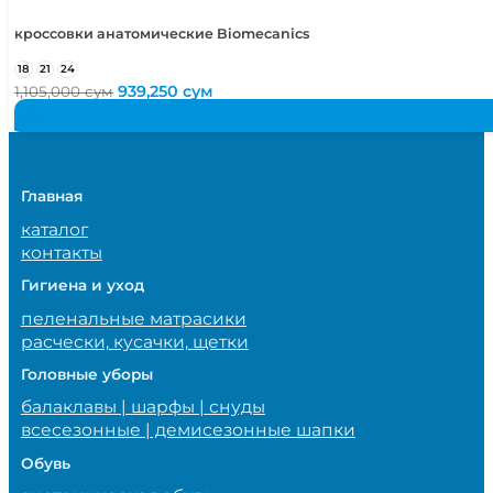
кроссовки анатомические Biomecanics
18
21
24
Первоначальная
Текущая
939,250
сум
1,105,000
сум
цена
цена:
составляла
939,250 сум.
1,105,000 сум.
Главная
каталог
контакты
Гигиена и уход
пеленальные матрасики
расчески, кусачки, щетки
Головные уборы
балаклавы | шарфы | снуды
всесезонные | демисезонные шапки
Обувь