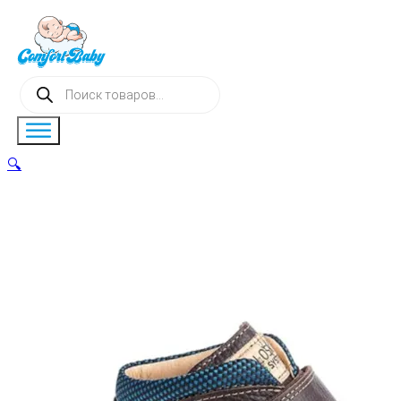
Поиск
товаров
🔍