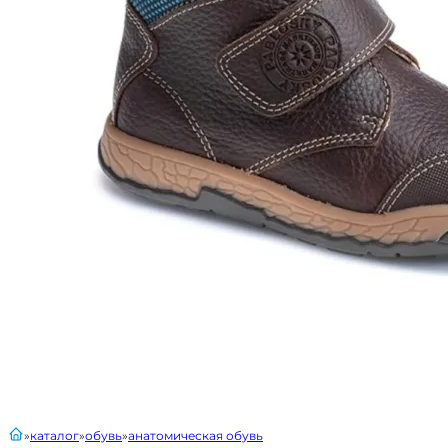
главная
каталог
обувь
анатомическая обувь