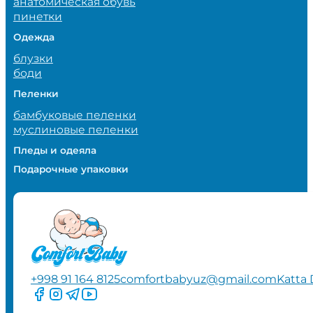
анатомическая обувь
пинетки
Одежда
блузки
боди
Пеленки
бамбуковые пеленки
муслиновые пеленки
Пледы и одеяла
Подарочные упаковки
+998 91 164 8125
comfortbabyuz@gmail.com
Katta 
Следите за нами на Facebook
Следите за нами в Instagram
Следите за нами в Telegram
Следите за нами в YouTube