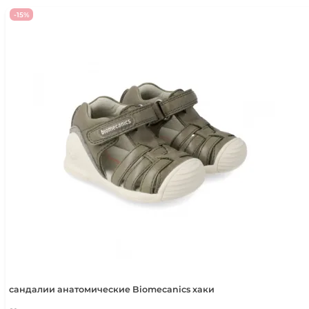
511795
-15%
сандалии анатомические Biomecanics хаки