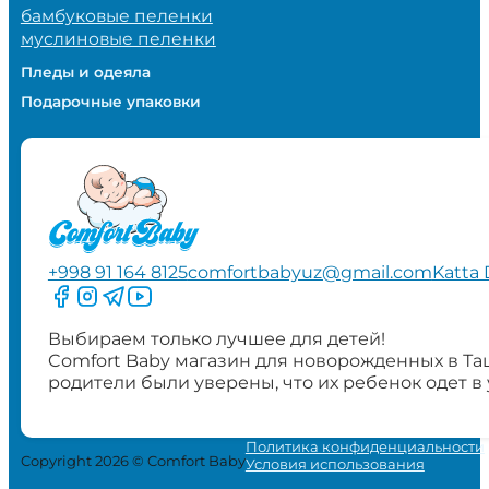
бамбуковые пеленки
муслиновые пеленки
Пледы и одеяла
Подарочные упаковки
+998 91 164 8125
comfortbabyuz@gmail.com
Katta 
Следите за нами на Facebook
Следите за нами в Instagram
Следите за нами в Telegram
Следите за нами в YouTube
Выбираем только лучшее для детей!
Comfort Baby магазин для новорожденных в Та
родители были уверены, что их ребенок одет в
Политика конфиденциальности
Copyright 2026 © Comfort Baby
Условия использования