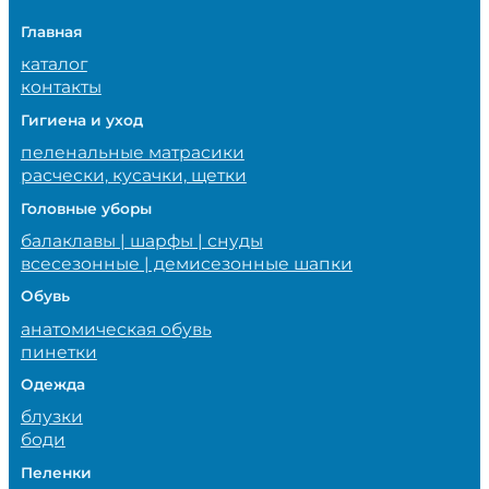
Главная
каталог
контакты
Гигиена и уход
пеленальные матрасики
расчески, кусачки, щетки
Головные уборы
балаклавы | шарфы | снуды
всесезонные | демисезонные шапки
Обувь
анатомическая обувь
пинетки
Одежда
блузки
боди
Пеленки