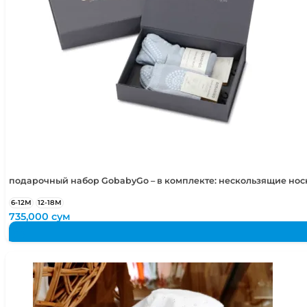
подарочный набор GobabyGo – в комплекте: нескользящие но
6-12М
12-18М
735,000
сум