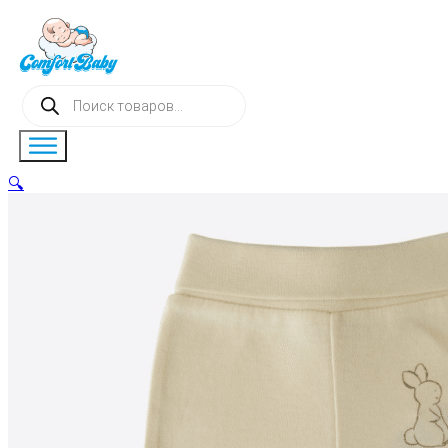
Поиск
товаров
🔍