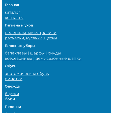
Главная
каталог
контакты
Гигиена и уход
пеленальные матрасики
расчески, кусачки, щетки
Головные уборы
балаклавы | шарфы | снуды
всесезонные | демисезонные шапки
Обувь
анатомическая обувь
пинетки
Одежда
блузки
боди
Пеленки