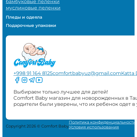
бамбуковые пеленки
муслиновые пеленки
Пледы и одеяла
Подарочные упаковки
+998 91 164 8125
comfortbabyuz@gmail.com
Katta 
Следите за нами на Facebook
Следите за нами в Instagram
Следите за нами в Telegram
Следите за нами в YouTube
Выбираем только лучшее для детей!
Comfort Baby магазин для новорожденных в Та
родители были уверены, что их ребенок одет в
Политика конфиденциальности
Copyright 2026 © Comfort Baby
Условия использования