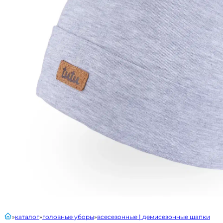
главная
каталог
головные уборы
всесезонные | демисезонные шапки