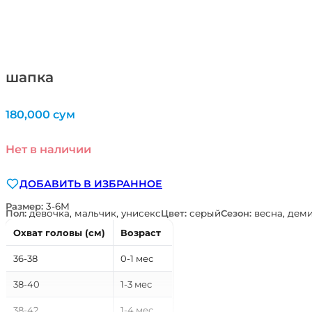
шапка
180,000
сум
Нет в наличии
ДОБАВИТЬ В ИЗБРАННОЕ
Размер:
3-6М
Пол:
девочка, мальчик, унисекс
Цвет:
серый
Сезон:
весна, дем
Охват головы (см)
Возраст
36-38
0-1 мес
38-40
1-3 мес
38-42
1-4 мес