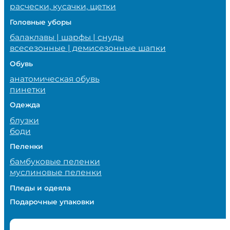
расчески, кусачки, щетки
Головные уборы
балаклавы | шарфы | снуды
всесезонные | демисезонные шапки
Обувь
анатомическая обувь
пинетки
Одежда
блузки
боди
Пеленки
бамбуковые пеленки
муслиновые пеленки
Пледы и одеяла
Подарочные упаковки