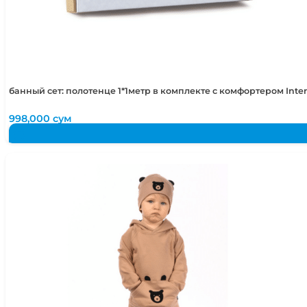
50-52
2-4 года
50-54
2-5 лет
банный сет: полотенце 1*1метр в комплекте с комфортером Int
998,000
сум