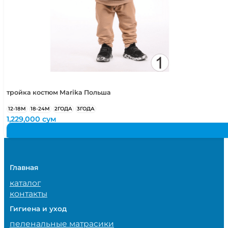
тройка костюм Marika Польша
12-18М
18-24М
2ГОДА
3ГОДА
1,229,000
сум
Главная
каталог
контакты
Гигиена и уход
пеленальные матрасики