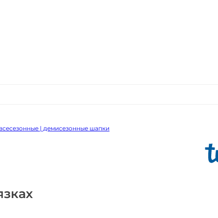
всесезонные | демисезонные шапки
язках