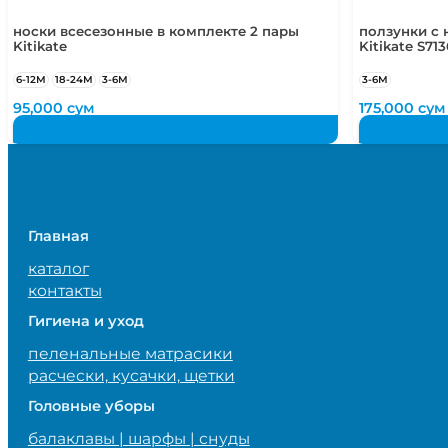
носки всесезонные в комплекте 2 пары
ползунки с 
Kitikate
Kitikate S713
6-12М
18-24М
3-6М
3-6М
95,000
сум
175,000
сум
Главная
каталог
контакты
Гигиена и уход
пеленальные матрасики
расчески, кусачки, щетки
Головные уборы
балаклавы | шарфы | снуды