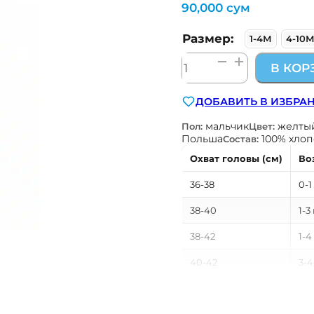
90,000
сум
Размер:
1-4М
4-10
Количество
В КОР
товара
шапка
ДОБАВИТЬ В ИЗБРА
на
завязках
мальчик
желты
Пол:
Цвет:
Польша
100% хлоп
Состав:
Охват головы (см)
Во
36-38
0-1
38-40
1-3
38-42
1-4
40-42
3-4
40-46
3-1
42-44
4-6