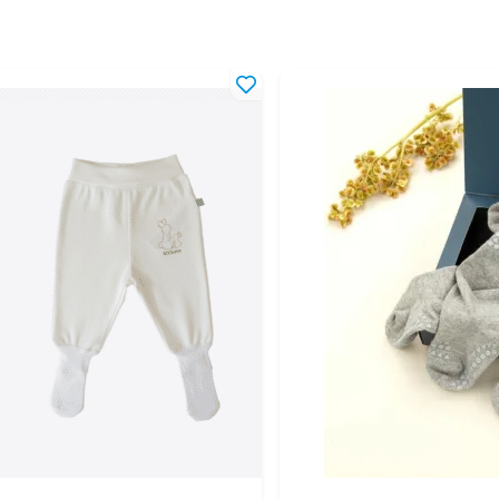
42-46
4-1
42-48
4-1
44-46
6-1
44-48
6-1
46-48
10-
46-50
10-
46-52
1-4
48-50
1,5
48-52
1,5
50-52
2-4
50-54
2-5