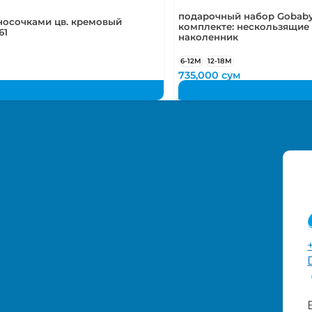
подарочный набор Gobaby
носочками цв. кремовый
комплекте: нескользящие 
61
наколенник
6-12М
12-18М
735,000
сум