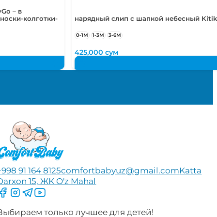
Go – в
носки-колготки-
нарядный слип с шапкой небесный Kitik
0-1М
1-3М
3-6М
425,000
сум
+998 91 164 8125
comfortbabyuz@gmail.com
Katta
Darxon 15, ЖК O'z Mahal
Следите за нами на Facebook
Следите за нами в Instagram
Следите за нами в Telegram
Следите за нами в YouTube
Выбираем только лучшее для детей!