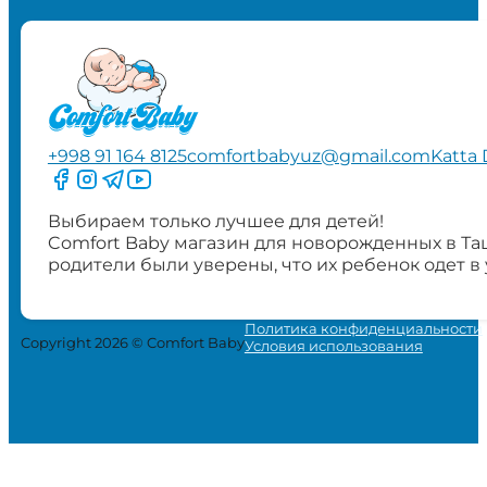
+998 91 164 8125
comfortbabyuz@gmail.com
Katta 
Следите за нами на Facebook
Следите за нами в Instagram
Следите за нами в Telegram
Следите за нами в YouTube
Выбираем только лучшее для детей!
Comfort Baby магазин для новорожденных в Та
родители были уверены, что их ребенок одет в
Политика конфиденциальности
Copyright 2026 © Comfort Baby
Условия использования