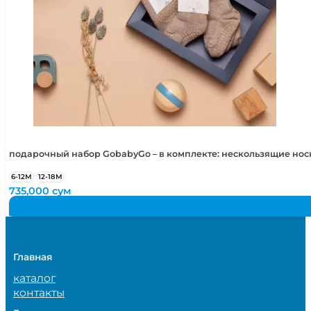
подарочный набор GobabyGo – в комплекте: нескользящие но
6-12М
12-18М
735,000
сум
Главная
каталог
контакты