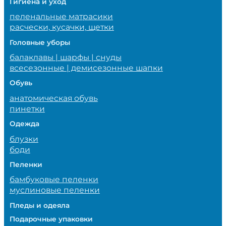
Гигиена и уход
пеленальные матрасики
расчески, кусачки, щетки
Головные уборы
балаклавы | шарфы | снуды
всесезонные | демисезонные шапки
Обувь
анатомическая обувь
пинетки
Одежда
блузки
боди
Пеленки
бамбуковые пеленки
муслиновые пеленки
Пледы и одеяла
Подарочные упаковки