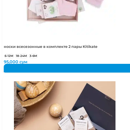
носки всесезонные в комплекте 2 пары Kitikate
6-12М
18-24М
3-6М
95,000
сум