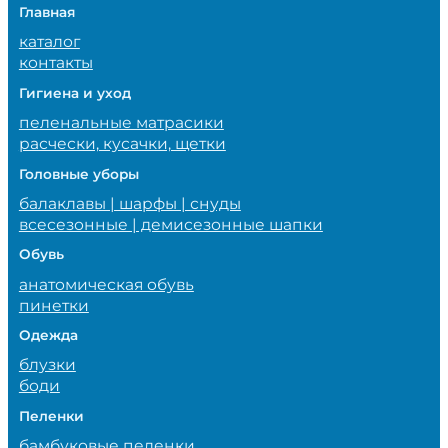
Главная
каталог
контакты
Гигиена и уход
пеленальные матрасики
расчески, кусачки, щетки
Головные уборы
балаклавы | шарфы | снуды
всесезонные | демисезонные шапки
Обувь
анатомическая обувь
пинетки
Одежда
блузки
боди
Пеленки
бамбуковые пеленки