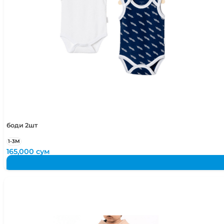
боди 2шт
1-3М
165,000
сум