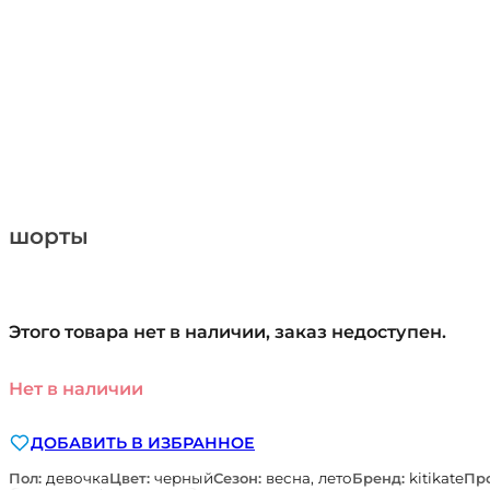
шорты
Этого товара нет в наличии, заказ недоступен.
Нет в наличии
ДОБАВИТЬ В ИЗБРАННОЕ
Пол:
девочка
Цвет:
черный
Сезон:
весна, лето
Бренд:
kitikate
Пр