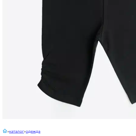
главная
каталог
одежда