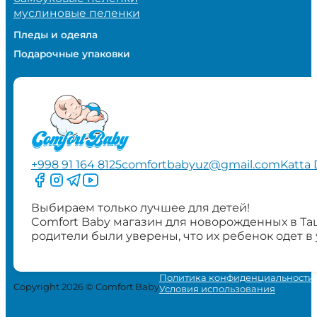
муслиновые пеленки
Пледы и одеяла
Подарочные упаковки
+998 91 164 8125
comfortbabyuz@gmail.com
Katta 
Следите за нами на Facebook
Следите за нами в Instagram
Следите за нами в Telegram
Следите за нами в YouTube
Выбираем только лучшее для детей!
Comfort Baby магазин для новорожденных в Та
родители были уверены, что их ребенок одет в
Политика конфиденциальности
Copyright 2026 © Comfort Baby
Условия использования