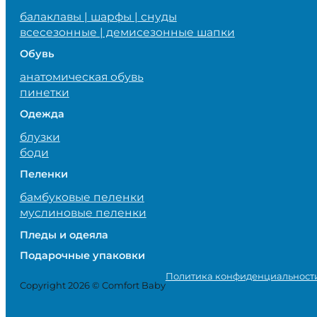
балаклавы | шарфы | снуды
всесезонные | демисезонные шапки
Обувь
анатомическая обувь
пинетки
Одежда
блузки
боди
Пеленки
бамбуковые пеленки
муслиновые пеленки
Пледы и одеяла
Подарочные упаковки
Политика конфиденциальност
Copyright 2026 © Comfort Baby