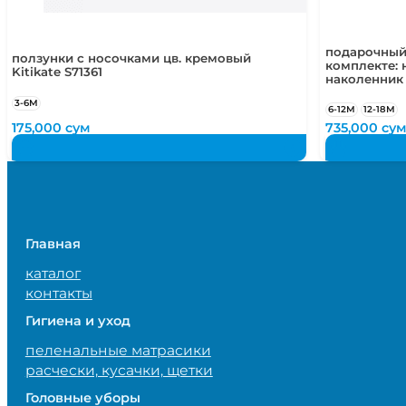
подарочный
ползунки с носочками цв. кремовый
комплекте: 
Kitikate S71361
наколенник
3-6М
6-12М
12-18М
175,000
сум
735,000
су
Главная
каталог
контакты
Гигиена и уход
пеленальные матрасики
расчески, кусачки, щетки
Головные уборы