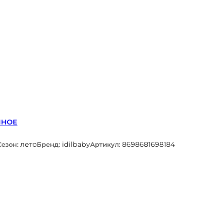
ННОЕ
лето
idilbaby
8698681698184
Сезон:
Бренд:
Артикул: