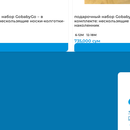
 набор GobabyGo – в
подарочный набор Gobaby
нескользящие носки-колготки-
комплекте: нескользящие 
наколенник
6-12М
12-18М
м
735,000
сум