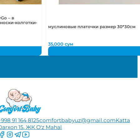
Go – в
носки-колготки-
муслиновые платочки размер 30*30см
35,000
сум
+998 91 164 8125
comfortbabyuz@gmail.com
Katta
Darxon 15, ЖК O'z Mahal
Следите за нами на Facebook
Следите за нами в Instagram
Следите за нами в Telegram
Следите за нами в YouTube