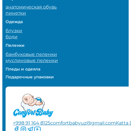
анатомическая обувь
пинетки
Одежда
блузки
боди
Пеленки
бамбуковые пеленки
муслиновые пеленки
Пледы и одеяла
Подарочные упаковки
+998 91 164 8125
comfortbabyuz@gmail.com
Katta 
Следите за нами на Facebook
Следите за нами в Instagram
Следите за нами в Telegram
Следите за нами в YouTube