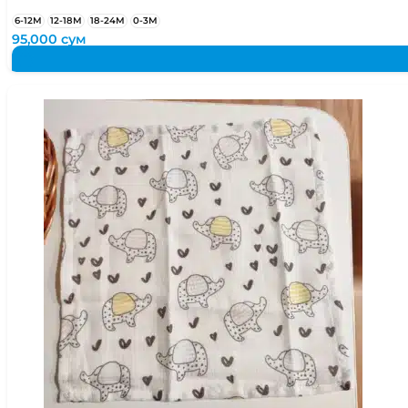
6-12М
12-18М
18-24М
0-3М
95,000
сум