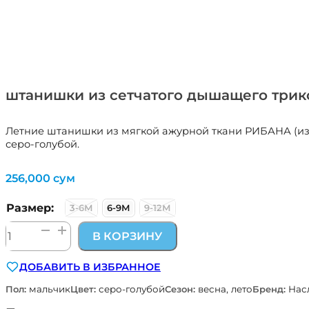
штанишки из сетчатого дышащего трико
Летние штанишки из мягкой ажурной ткани РИБАНА (из с
серо-голубой.
256,000
сум
Размер:
3-6М
6-9М
9-12М
Количество
В КОРЗИНУ
товара
штанишки
ДОБАВИТЬ В ИЗБРАННОЕ
из
сетчатого
Пол:
мальчик
Цвет:
серо-голубой
Сезон:
весна, лето
Бренд:
Нас
дышащего