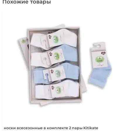
трикотажа
Похожие товары
цв.
серо-
голубой
Наследникъ
Выжанова
06001-
11004
носки всесезонные в комплекте 2 пары Kitikate