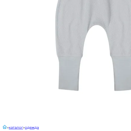
главная
каталог
одежда