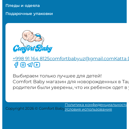
Пледы и одеяла
Подарочные упаковки
+998 91 164 8125
comfortbabyuz@gmail.com
Katta 
Следите за нами на Facebook
Следите за нами в Instagram
Следите за нами в Telegram
Следите за нами в YouTube
Выбираем только лучшее для детей!
Comfort Baby магазин для новорожденных в Та
родители были уверены, что их ребенок одет в
Политика конфиденциальности
Copyright 2026 © Comfort Baby
Условия использования