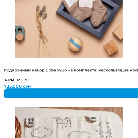
подарочный набор GobabyGo – в комплекте: нескользящие но
6-12М
12-18М
735,000
сум