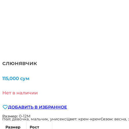
слюнявчик
115,000
сум
Нет в наличии
ДОБАВИТЬ В ИЗБРАННОЕ
Размер:
0-12М
Пол:
девочка, мальчик, унисекс
Цвет:
крем-крем
Сезон:
весна, 
Размер
Рост