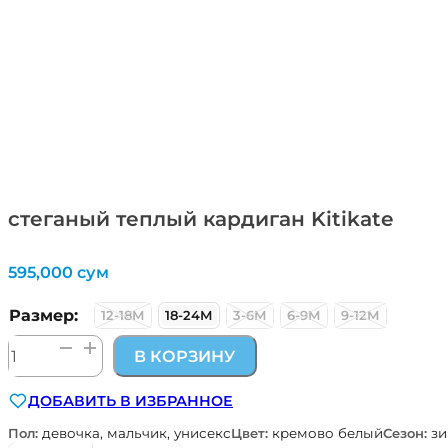
стеганый теплый кардиган Kitikate
595,000
сум
Размер:
12-18М
18-24М
3-6М
6-9М
9-12М
Количество
В КОРЗИНУ
товара
стеганый
ДОБАВИТЬ В ИЗБРАННОЕ
теплый
кардиган
Пол:
девочка, мальчик, унисекс
Цвет:
кремово белый
Сезон:
зи
Kitikate