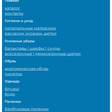
Главная
каталог
контакты
Гигиена и уход
пеленальные матрасики
расчески, кусачки, щетки
Головные уборы
балаклавы | шарфы | снуды
всесезонные | демисезонные шапки
Обувь
анатомическая обувь
пинетки
Одежда
блузки
боди
Пеленки
бамбуковые пеленки