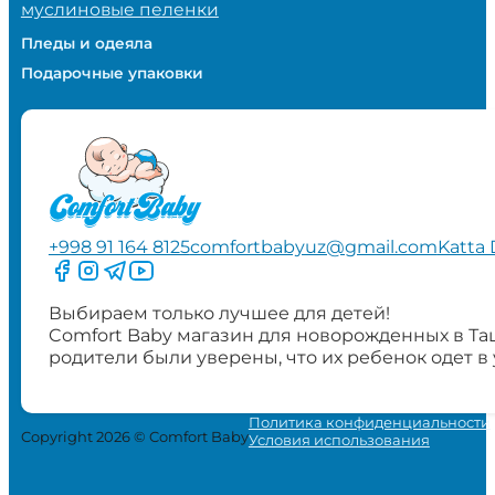
муслиновые пеленки
Пледы и одеяла
Подарочные упаковки
+998 91 164 8125
comfortbabyuz@gmail.com
Katta 
Следите за нами на Facebook
Следите за нами в Instagram
Следите за нами в Telegram
Следите за нами в YouTube
Выбираем только лучшее для детей!
Comfort Baby магазин для новорожденных в Та
родители были уверены, что их ребенок одет в
Политика конфиденциальности
Copyright 2026 © Comfort Baby
Условия использования