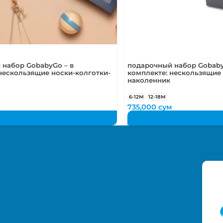
 набор GobabyGo – в
подарочный набор Gobaby
нескользящие носки-колготки-
комплекте: нескользящие 
наколенник
6-12М
12-18М
м
735,000
сум