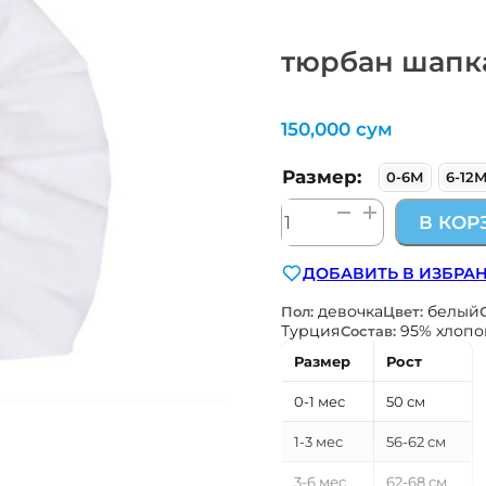
тюрбан шапка
150,000
сум
Размер:
0-6М
6-12
Количество
В КОР
товара
тюрбан
ДОБАВИТЬ В ИЗБРА
шапка
Kitikate
девочка
белый
Пол:
Цвет:
Турция
95% хлопо
Состав:
Размер
Рост
0-1 мес
50 см
1-3 мес
56-62 см
3-6 мес
62-68 см