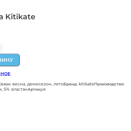
 Kitikate
М
ЗИНУ
ННОЕ
весна, демисезон, лето
kitikate
Сезон:
Бренд:
Производство:
к, 5% эластан
Артикул: