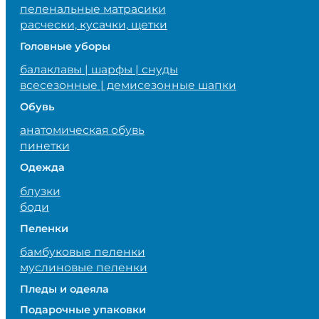
пеленальные матрасики
расчески, кусачки, щетки
Головные уборы
балаклавы | шарфы | снуды
всесезонные | демисезонные шапки
Обувь
анатомическая обувь
пинетки
Одежда
блузки
боди
Пеленки
бамбуковые пеленки
муслиновые пеленки
Пледы и одеяла
Подарочные упаковки