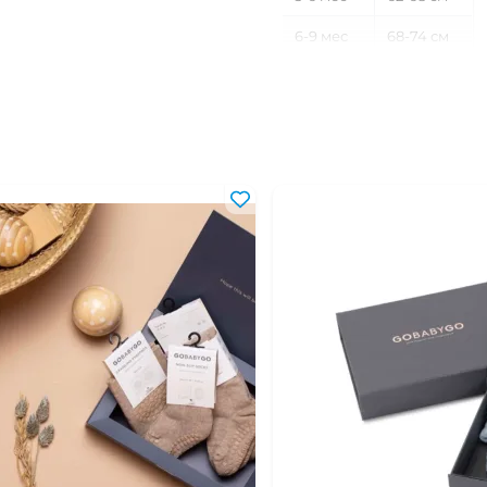
6-9 мес
68-74 см
9-12 мес
74-80 см
12-18 мес
80-86 см
18-24 мес
86-92 см
2-3 года
92-98 см
3-4 года
98-104 см
4-5 лет
104-110 см
5-6 лет
110-116 см