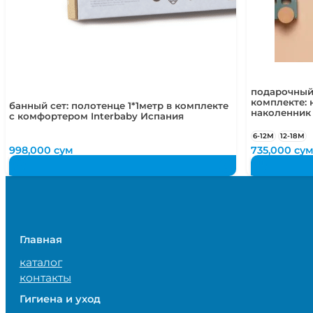
подарочный
комплекте: 
банный сет: полотенце 1*1метр в комплекте
наколенник
с комфортером Interbaby Испания
6-12М
12-18М
998,000
сум
735,000
су
Главная
каталог
контакты
Гигиена и уход