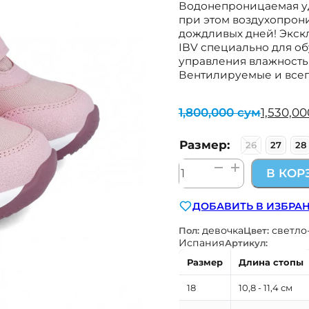
Водонепроницаемая удо
при этом воздухопрони
дождливых дней! Экскл
IBV специально для об
управления влажность
Вентилируемые и всегд
1,800,000
сум
1,530,0
Первоначальная
Текущая
цена
цена:
составляла
1,530,000 сум.
Размер:
26
27
28
1,800,000 сум.
Количество
В КОР
товара
водонепроницаемые
ДОБАВИТЬ В ИЗБРА
ботинки
Biomecanics
девочка
светло
Пол:
Цвет:
Испания
Испания
Артикул:
241258-
Размер
Длина стопы
A032
18
10,8 - 11,4 см