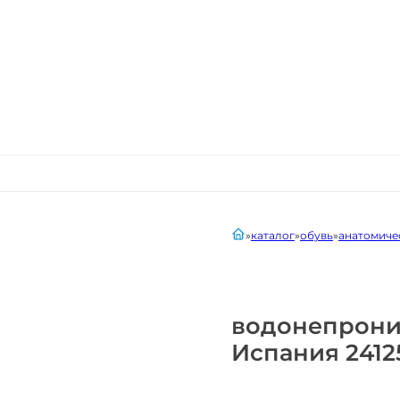
главная
каталог
обувь
анатомиче
водонепрони
Испания 2412