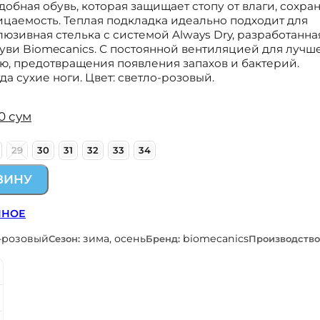
бная обувь, которая защищает стопу от влаги, сохра
цаемость. Теплая подкладка идеально подходит для
юзивная стелька с системой Always Dry, разработанна
уви Biomecanics. С постоянной вентиляцией для лучш
ю, предотвращения появления запахов и бактерий.
а сухие ноги. Цвет: светло-розовый.
00
сум
29
30
31
32
33
34
ЗИНУ
ННОЕ
-розовый
зима, осень
biomecanics
Сезон:
Бренд:
Производство