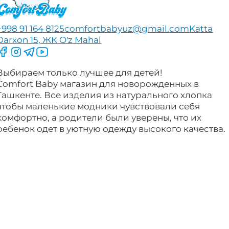
+998 91 164 8125
comfortbabyuz@gmail.com
Katta
Darxon 15, ЖК O'z Mahal
Следите за нами на Facebook
Следите за нами в Instagram
Следите за нами в Telegram
Следите за нами в YouTube
Выбираем только лучшее для детей!
Comfort Baby магазин для новорожденных в
Ташкенте. Все изделия из натурального хлопка
чтобы маленькие модники чувствовали себя
комфортно, а родители были уверены, что их
ребенок одет в уютную одежду высокого качества.