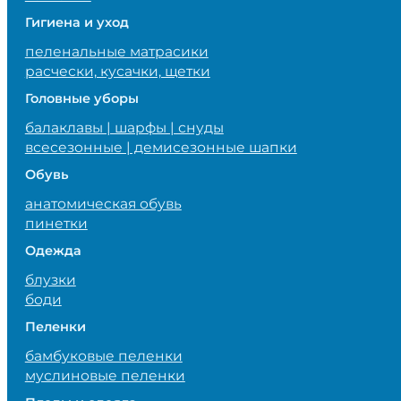
Гигиена и уход
пеленальные матрасики
расчески, кусачки, щетки
Головные уборы
балаклавы | шарфы | снуды
всесезонные | демисезонные шапки
Обувь
анатомическая обувь
пинетки
Одежда
блузки
боди
Пеленки
бамбуковые пеленки
муслиновые пеленки