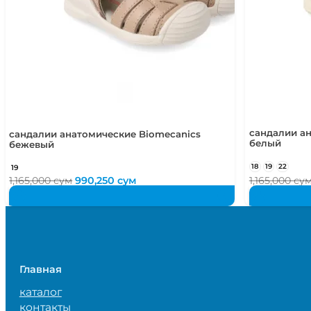
сандалии а
сандалии анатомические Biomecanics
белый
бежевый
18
19
22
19
Первоначальная
Текущая
1,165,000
сум
990,250
сум
1,165,000
су
цена
цена:
составляла
990,250 сум.
1,165,000 сум.
Главная
каталог
контакты