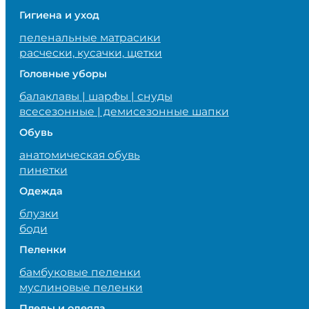
Гигиена и уход
пеленальные матрасики
расчески, кусачки, щетки
Головные уборы
балаклавы | шарфы | снуды
всесезонные | демисезонные шапки
Обувь
анатомическая обувь
пинетки
Одежда
блузки
боди
Пеленки
бамбуковые пеленки
муслиновые пеленки
Пледы и одеяла