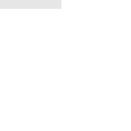
9-12 мес
74-80 см
12-18 мес
80-86 см
18-24 мес
86-92 см
2-3 года
92-98 см
3-4 года
98-104 см
4-5 лет
104-110 см
5-6 лет
110-116 см