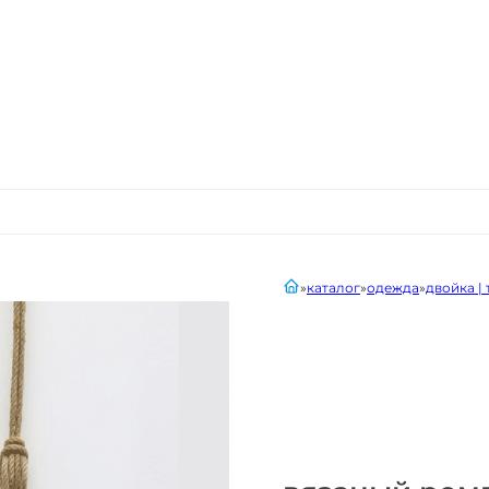
главная
каталог
одежда
двойка |