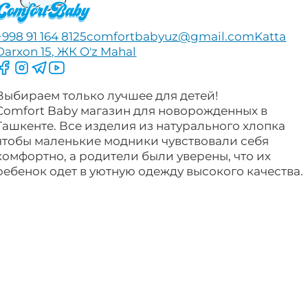
+998 91 164 8125
comfortbabyuz@gmail.com
Katta
Darxon 15, ЖК O'z Mahal
Следите за нами на Facebook
Следите за нами в Instagram
Следите за нами в Telegram
Следите за нами в YouTube
Выбираем только лучшее для детей!
Comfort Baby магазин для новорожденных в
Ташкенте. Все изделия из натурального хлопка
чтобы маленькие модники чувствовали себя
комфортно, а родители были уверены, что их
ребенок одет в уютную одежду высокого качества.