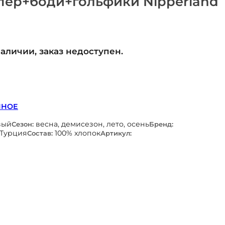
пер+боди+гольфики Nipperland
наличии, заказ недоступен.
ННОЕ
вый
весна, демисезон, лето, осень
Сезон:
Бренд:
Турция
100% хлопок
Состав:
Артикул: