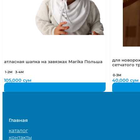
для новоро
атласная шапка на завязках Marika Польша
сетчатого т
1-2М
3-4М
0-3М
105,000
сум
40,000
сум
Главная
каталог
контакты