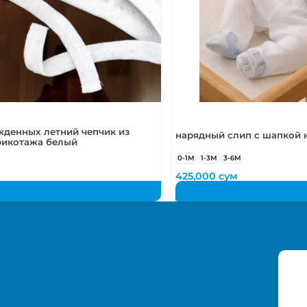
жденных летний чепчик из
нарядный слип с шапкой н
рикотажа белый
0-1М
1-3М
3-6М
425,000
сум