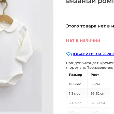
вязаный ром
Этого товара нет в 
Нет в наличии
ДОБАВИТЬ В ИЗБРА
девочка
кремо
Пол:
Цвет:
nipperland
Производство:
Размер
Рост
0-1 мес
50 см
1-3 мес
56-62 см
3-6 мес
62-68 см
6-9 мес
68-74 см